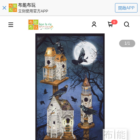
布能布玩
開啟APP
立刻使用官方APP
0
1
/
1