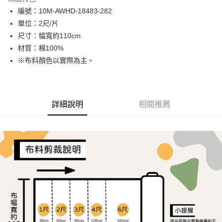
Apple Pay
編號：10M-AWHD-18483-282
單位：2尺/片
街口支付
尺寸：幅寬約110cm
Google Pay
材質：棉100%
※布料顏色以實際為主。
大哥付你分期
相關說明
【大哥付你分期使用說明】
AFTEE先享後付
1.本服務由台灣大哥大提供，台灣大哥大用戶可立即使用無須另外申請。
詳細說明
相關推薦
2.付款方式選擇「大哥付你分期」，訂單成立後會自動跳轉到大哥付的交易
相關說明
流程，驗證手機門號後，選擇欲分期的期數、繳款截止日，確認付款後即完
【關於「AFTEE先享後付」】
成交易。
ATM付款
AFTEE先享後付是「在收到商品之後才付款」的支付方式。 讓您購物簡單
3.實際核准額度、可分期數及費用金額請依後續交易確認頁面所載為準。
便利好安心！
4.訂單成立30分鐘內，如未前往確認交易或遇審核未通過，訂單將自動取
１．簡單：不需註冊會員、不需綁卡、不需儲值。
運送方式
消。如遇「轉專審核」未通過狀況，表示未達大哥付你分期系統評分，恕無
２．便利：只要手機號碼，簡訊認證，即可結帳。
法說明評估內容。
３．安心：先確認商品／服務後，再付款。
全家取貨付款
【繳款方式說明】
1.分期款項不併入電信帳單，「大哥付你分期」於每月結算日後寄送繳費提
每筆NT$65，滿NT$1,500(含以上)免運費
【「AFTEE先享後付」結帳流程】
醒簡訊。
１．於結帳方式選擇「AFTEE先享後付」後，將跳轉至「AFTEE先享後付」
2.透過簡訊連結打開帳單後，可選擇「超商條碼／台灣大直營門市／銀行轉
7-11取貨付款
結帳頁面，進行簡訊認證並確認金額後，即可完成結帳。
帳／街口支付／iPASS MONEY」等通路繳費。
２．訂單成立數日內，您將收到繳費通知簡訊。
每筆NT$65，滿NT$1,500(含以上)免運費
３．收到繳費通知簡訊後14天內，點擊此簡訊中的連結，可透過四大超商／
【注意事項】