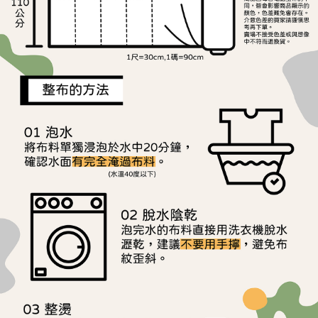
ATM／網路銀行／等多元方式進行付款，方視為交易完成。
宅配
1.本服務係由「台灣大哥大股份有限公司」（以下簡稱本公司）所提供，讓
※ 請注意：結帳手續完成當下不需立刻繳費，但若您需要取消訂單，請聯絡
用戶於交易時，得透過本服務購買商品或服務，並由商店將買賣／分期付款
每筆NT$150，滿NT$1,500(含以上)免運費
購買商品的店家。未經商家同意取消之訂單仍視為有效，需透過AFTEE先享
買賣價金債權讓與本公司後，依約使用本公司帳單繳交帳款。
後付繳納相關費用。
2.基於同意付款使用「大哥付你分期」之契約關係目的，商店將以您的個人
離島宅配
※ 交易是否成功請以「AFTEE先享後付 」之結帳頁面顯示為準，若有關於
資料（包含姓名、電話或地址）提供予台灣大哥大進項蒐集、處理及利用，
是否繳費成功／繳費後需取消欲退款等相關疑問，請聯繫「AFTEE先享後付
每筆NT$240
由本公司與您本人進行分期帳單所需資料之確認、核對及更正。
客戶支援中心」
https://netprotections.freshdesk.com/support/home
3.完整用戶服務條款，請詳閱以下連結：
https://oppay.tw/userRule
【注意事項】
１．透過由恩沛科技股份有限公司提供之「AFTEE先享後付」服務完成之交
易，需依本服務之必要範圍內提供個人資料，並將交易相關給付款項請求債
權轉讓予恩沛科技股份有限公司。
２．關於個人資料處理事宜，請瀏覽以下網址：
https://aftee.tw/terms/#terms3
３．未成年的使用者請事先徵得法定代理人或監護人之同意方可使用
「AFTEE先享後付」，若未經同意申辦者引起之損失，本公司不負相關責
任。
４．使用「AFTEE先享後付」時，將依據個別帳號之用戶狀況，依本公司即
時審查核予不同之上限額度；若仍有額度不足之情形，本公司將視審查結果
請求用戶進行身份認證。
５．嚴禁一人註冊多個帳號或使用他人資訊註冊。若發現惡意使用之情形，
恩沛科技股份有限公司將有權停止該用戶之使用額度並採取法律行動。