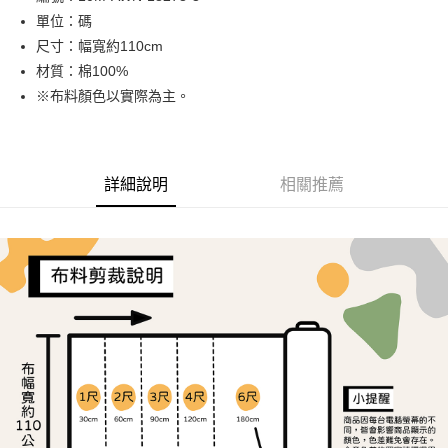
單位：碼
街口支付
尺寸：幅寬約110cm
Google Pay
材質：棉100%
※布料顏色以實際為主。
大哥付你分期
相關說明
【大哥付你分期使用說明】
AFTEE先享後付
1.本服務由台灣大哥大提供，台灣大哥大用戶可立即使用無須另外申請。
詳細說明
相關推薦
2.付款方式選擇「大哥付你分期」，訂單成立後會自動跳轉到大哥付的交易
相關說明
流程，驗證手機門號後，選擇欲分期的期數、繳款截止日，確認付款後即完
【關於「AFTEE先享後付」】
成交易。
ATM付款
AFTEE先享後付是「在收到商品之後才付款」的支付方式。 讓您購物簡單
3.實際核准額度、可分期數及費用金額請依後續交易確認頁面所載為準。
便利好安心！
4.訂單成立30分鐘內，如未前往確認交易或遇審核未通過，訂單將自動取
１．簡單：不需註冊會員、不需綁卡、不需儲值。
運送方式
消。如遇「轉專審核」未通過狀況，表示未達大哥付你分期系統評分，恕無
２．便利：只要手機號碼，簡訊認證，即可結帳。
法說明評估內容。
３．安心：先確認商品／服務後，再付款。
全家取貨付款
【繳款方式說明】
1.分期款項不併入電信帳單，「大哥付你分期」於每月結算日後寄送繳費提
每筆NT$65，滿NT$1,500(含以上)免運費
【「AFTEE先享後付」結帳流程】
醒簡訊。
１．於結帳方式選擇「AFTEE先享後付」後，將跳轉至「AFTEE先享後付」
2.透過簡訊連結打開帳單後，可選擇「超商條碼／台灣大直營門市／銀行轉
7-11取貨付款
結帳頁面，進行簡訊認證並確認金額後，即可完成結帳。
帳／街口支付／iPASS MONEY」等通路繳費。
２．訂單成立數日內，您將收到繳費通知簡訊。
每筆NT$65，滿NT$1,500(含以上)免運費
３．收到繳費通知簡訊後14天內，點擊此簡訊中的連結，可透過四大超商／
【注意事項】
ATM／網路銀行／等多元方式進行付款，方視為交易完成。
宅配
1.本服務係由「台灣大哥大股份有限公司」（以下簡稱本公司）所提供，讓
※ 請注意：結帳手續完成當下不需立刻繳費，但若您需要取消訂單，請聯絡