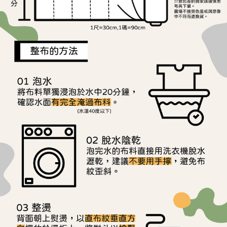
用戶於交易時，得透過本服務購買商品或服務，並由商店將買賣／分期付款
每筆NT$150，滿NT$1,500(含以上)免運費
購買商品的店家。未經商家同意取消之訂單仍視為有效，需透過AFTEE先享
買賣價金債權讓與本公司後，依約使用本公司帳單繳交帳款。
後付繳納相關費用。
2.基於同意付款使用「大哥付你分期」之契約關係目的，商店將以您的個人
離島宅配
※ 交易是否成功請以「AFTEE先享後付 」之結帳頁面顯示為準，若有關於
資料（包含姓名、電話或地址）提供予台灣大哥大進項蒐集、處理及利用，
是否繳費成功／繳費後需取消欲退款等相關疑問，請聯繫「AFTEE先享後付
每筆NT$240
由本公司與您本人進行分期帳單所需資料之確認、核對及更正。
客戶支援中心」
https://netprotections.freshdesk.com/support/home
3.完整用戶服務條款，請詳閱以下連結：
https://oppay.tw/userRule
【注意事項】
１．透過由恩沛科技股份有限公司提供之「AFTEE先享後付」服務完成之交
易，需依本服務之必要範圍內提供個人資料，並將交易相關給付款項請求債
權轉讓予恩沛科技股份有限公司。
２．關於個人資料處理事宜，請瀏覽以下網址：
https://aftee.tw/terms/#terms3
３．未成年的使用者請事先徵得法定代理人或監護人之同意方可使用
「AFTEE先享後付」，若未經同意申辦者引起之損失，本公司不負相關責
任。
４．使用「AFTEE先享後付」時，將依據個別帳號之用戶狀況，依本公司即
時審查核予不同之上限額度；若仍有額度不足之情形，本公司將視審查結果
請求用戶進行身份認證。
５．嚴禁一人註冊多個帳號或使用他人資訊註冊。若發現惡意使用之情形，
恩沛科技股份有限公司將有權停止該用戶之使用額度並採取法律行動。