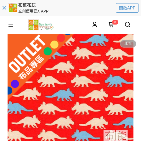
布能布玩
開啟APP
立刻使用官方APP
0
1
/
1