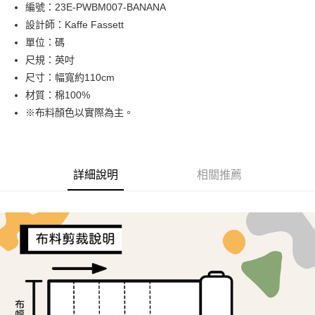
Apple Pay
編號：23E-PWBM007-BANANA
設計師：Kaffe Fassett
街口支付
單位：碼
Google Pay
尺規：英吋
尺寸：幅寬約110cm
大哥付你分期
材質：棉100%
相關說明
※布料顏色以實際為主。
【大哥付你分期使用說明】
AFTEE先享後付
1.本服務由台灣大哥大提供，台灣大哥大用戶可立即使用無須另外申請。
2.付款方式選擇「大哥付你分期」，訂單成立後會自動跳轉到大哥付的交易
相關說明
流程，驗證手機門號後，選擇欲分期的期數、繳款截止日，確認付款後即完
【關於「AFTEE先享後付」】
成交易。
ATM付款
AFTEE先享後付是「在收到商品之後才付款」的支付方式。 讓您購物簡單
詳細說明
相關推薦
3.實際核准額度、可分期數及費用金額請依後續交易確認頁面所載為準。
便利好安心！
4.訂單成立30分鐘內，如未前往確認交易或遇審核未通過，訂單將自動取
１．簡單：不需註冊會員、不需綁卡、不需儲值。
運送方式
消。如遇「轉專審核」未通過狀況，表示未達大哥付你分期系統評分，恕無
２．便利：只要手機號碼，簡訊認證，即可結帳。
法說明評估內容。
３．安心：先確認商品／服務後，再付款。
全家取貨付款
【繳款方式說明】
1.分期款項不併入電信帳單，「大哥付你分期」於每月結算日後寄送繳費提
每筆NT$65，滿NT$1,500(含以上)免運費
【「AFTEE先享後付」結帳流程】
醒簡訊。
１．於結帳方式選擇「AFTEE先享後付」後，將跳轉至「AFTEE先享後付」
2.透過簡訊連結打開帳單後，可選擇「超商條碼／台灣大直營門市／銀行轉
7-11取貨付款
結帳頁面，進行簡訊認證並確認金額後，即可完成結帳。
帳／街口支付／iPASS MONEY」等通路繳費。
２．訂單成立數日內，您將收到繳費通知簡訊。
每筆NT$65，滿NT$1,500(含以上)免運費
３．收到繳費通知簡訊後14天內，點擊此簡訊中的連結，可透過四大超商／
【注意事項】
ATM／網路銀行／等多元方式進行付款，方視為交易完成。