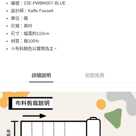
Apple Pay
編號：23E-PWBM007-BLUE
設計師：Kaffe Fassett
街口支付
單位：碼
Google Pay
尺規：英吋
尺寸：幅寬約110cm
大哥付你分期
材質：棉100%
相關說明
※布料顏色以實際為主。
【大哥付你分期使用說明】
AFTEE先享後付
1.本服務由台灣大哥大提供，台灣大哥大用戶可立即使用無須另外申請。
2.付款方式選擇「大哥付你分期」，訂單成立後會自動跳轉到大哥付的交易
相關說明
流程，驗證手機門號後，選擇欲分期的期數、繳款截止日，確認付款後即完
【關於「AFTEE先享後付」】
成交易。
ATM付款
AFTEE先享後付是「在收到商品之後才付款」的支付方式。 讓您購物簡單
詳細說明
相關推薦
3.實際核准額度、可分期數及費用金額請依後續交易確認頁面所載為準。
便利好安心！
4.訂單成立30分鐘內，如未前往確認交易或遇審核未通過，訂單將自動取
１．簡單：不需註冊會員、不需綁卡、不需儲值。
運送方式
消。如遇「轉專審核」未通過狀況，表示未達大哥付你分期系統評分，恕無
２．便利：只要手機號碼，簡訊認證，即可結帳。
法說明評估內容。
３．安心：先確認商品／服務後，再付款。
全家取貨付款
【繳款方式說明】
1.分期款項不併入電信帳單，「大哥付你分期」於每月結算日後寄送繳費提
每筆NT$65，滿NT$1,500(含以上)免運費
【「AFTEE先享後付」結帳流程】
醒簡訊。
１．於結帳方式選擇「AFTEE先享後付」後，將跳轉至「AFTEE先享後付」
2.透過簡訊連結打開帳單後，可選擇「超商條碼／台灣大直營門市／銀行轉
7-11取貨付款
結帳頁面，進行簡訊認證並確認金額後，即可完成結帳。
帳／街口支付／iPASS MONEY」等通路繳費。
２．訂單成立數日內，您將收到繳費通知簡訊。
每筆NT$65，滿NT$1,500(含以上)免運費
３．收到繳費通知簡訊後14天內，點擊此簡訊中的連結，可透過四大超商／
【注意事項】
ATM／網路銀行／等多元方式進行付款，方視為交易完成。