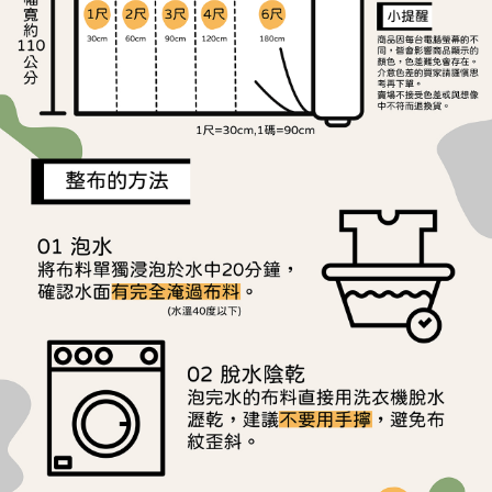
宅配
1.本服務係由「台灣大哥大股份有限公司」（以下簡稱本公司）所提供，讓
※ 請注意：結帳手續完成當下不需立刻繳費，但若您需要取消訂單，請聯絡
用戶於交易時，得透過本服務購買商品或服務，並由商店將買賣／分期付款
每筆NT$150，滿NT$1,500(含以上)免運費
購買商品的店家。未經商家同意取消之訂單仍視為有效，需透過AFTEE先享
買賣價金債權讓與本公司後，依約使用本公司帳單繳交帳款。
後付繳納相關費用。
2.基於同意付款使用「大哥付你分期」之契約關係目的，商店將以您的個人
離島宅配
※ 交易是否成功請以「AFTEE先享後付 」之結帳頁面顯示為準，若有關於
資料（包含姓名、電話或地址）提供予台灣大哥大進項蒐集、處理及利用，
是否繳費成功／繳費後需取消欲退款等相關疑問，請聯繫「AFTEE先享後付
每筆NT$240
由本公司與您本人進行分期帳單所需資料之確認、核對及更正。
客戶支援中心」
https://netprotections.freshdesk.com/support/home
3.完整用戶服務條款，請詳閱以下連結：
https://oppay.tw/userRule
【注意事項】
１．透過由恩沛科技股份有限公司提供之「AFTEE先享後付」服務完成之交
易，需依本服務之必要範圍內提供個人資料，並將交易相關給付款項請求債
權轉讓予恩沛科技股份有限公司。
２．關於個人資料處理事宜，請瀏覽以下網址：
https://aftee.tw/terms/#terms3
３．未成年的使用者請事先徵得法定代理人或監護人之同意方可使用
「AFTEE先享後付」，若未經同意申辦者引起之損失，本公司不負相關責
任。
４．使用「AFTEE先享後付」時，將依據個別帳號之用戶狀況，依本公司即
時審查核予不同之上限額度；若仍有額度不足之情形，本公司將視審查結果
請求用戶進行身份認證。
５．嚴禁一人註冊多個帳號或使用他人資訊註冊。若發現惡意使用之情形，
恩沛科技股份有限公司將有權停止該用戶之使用額度並採取法律行動。