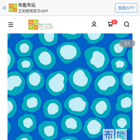
布能布玩
開啟APP
立刻使用官方APP
0
1
/
1