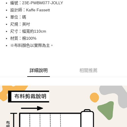
Apple Pay
編號：23E-PWBM077-JOLLY
設計師：Kaffe Fassett
街口支付
單位：碼
Google Pay
尺規：英吋
尺寸：幅寬約110cm
大哥付你分期
材質：棉100%
相關說明
※布料顏色以實際為主。
【大哥付你分期使用說明】
AFTEE先享後付
1.本服務由台灣大哥大提供，台灣大哥大用戶可立即使用無須另外申請。
2.付款方式選擇「大哥付你分期」，訂單成立後會自動跳轉到大哥付的交易
相關說明
流程，驗證手機門號後，選擇欲分期的期數、繳款截止日，確認付款後即完
【關於「AFTEE先享後付」】
成交易。
ATM付款
AFTEE先享後付是「在收到商品之後才付款」的支付方式。 讓您購物簡單
詳細說明
相關推薦
3.實際核准額度、可分期數及費用金額請依後續交易確認頁面所載為準。
便利好安心！
4.訂單成立30分鐘內，如未前往確認交易或遇審核未通過，訂單將自動取
１．簡單：不需註冊會員、不需綁卡、不需儲值。
運送方式
消。如遇「轉專審核」未通過狀況，表示未達大哥付你分期系統評分，恕無
２．便利：只要手機號碼，簡訊認證，即可結帳。
法說明評估內容。
３．安心：先確認商品／服務後，再付款。
全家取貨付款
【繳款方式說明】
1.分期款項不併入電信帳單，「大哥付你分期」於每月結算日後寄送繳費提
每筆NT$65，滿NT$1,500(含以上)免運費
【「AFTEE先享後付」結帳流程】
醒簡訊。
１．於結帳方式選擇「AFTEE先享後付」後，將跳轉至「AFTEE先享後付」
2.透過簡訊連結打開帳單後，可選擇「超商條碼／台灣大直營門市／銀行轉
7-11取貨付款
結帳頁面，進行簡訊認證並確認金額後，即可完成結帳。
帳／街口支付／iPASS MONEY」等通路繳費。
２．訂單成立數日內，您將收到繳費通知簡訊。
每筆NT$65，滿NT$1,500(含以上)免運費
３．收到繳費通知簡訊後14天內，點擊此簡訊中的連結，可透過四大超商／
【注意事項】
ATM／網路銀行／等多元方式進行付款，方視為交易完成。