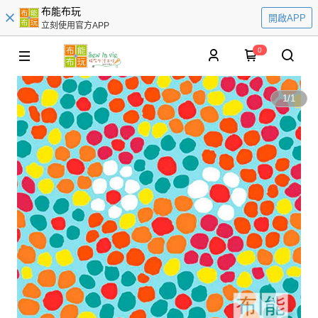
布能布玩
開啟APP
立刻使用官方APP
0
1
/
1