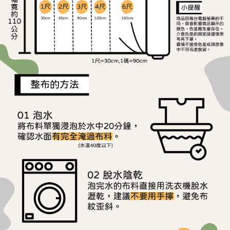
宅配
1.本服務係由「台灣大哥大股份有限公司」（以下簡稱本公司）所提供，讓
※ 請注意：結帳手續完成當下不需立刻繳費，但若您需要取消訂單，請聯絡
用戶於交易時，得透過本服務購買商品或服務，並由商店將買賣／分期付款
每筆NT$150，滿NT$1,500(含以上)免運費
購買商品的店家。未經商家同意取消之訂單仍視為有效，需透過AFTEE先享
買賣價金債權讓與本公司後，依約使用本公司帳單繳交帳款。
後付繳納相關費用。
2.基於同意付款使用「大哥付你分期」之契約關係目的，商店將以您的個人
離島宅配
※ 交易是否成功請以「AFTEE先享後付 」之結帳頁面顯示為準，若有關於
資料（包含姓名、電話或地址）提供予台灣大哥大進項蒐集、處理及利用，
是否繳費成功／繳費後需取消欲退款等相關疑問，請聯繫「AFTEE先享後付
每筆NT$240
由本公司與您本人進行分期帳單所需資料之確認、核對及更正。
客戶支援中心」
https://netprotections.freshdesk.com/support/home
3.完整用戶服務條款，請詳閱以下連結：
https://oppay.tw/userRule
【注意事項】
１．透過由恩沛科技股份有限公司提供之「AFTEE先享後付」服務完成之交
易，需依本服務之必要範圍內提供個人資料，並將交易相關給付款項請求債
權轉讓予恩沛科技股份有限公司。
２．關於個人資料處理事宜，請瀏覽以下網址：
https://aftee.tw/terms/#terms3
３．未成年的使用者請事先徵得法定代理人或監護人之同意方可使用
「AFTEE先享後付」，若未經同意申辦者引起之損失，本公司不負相關責
任。
４．使用「AFTEE先享後付」時，將依據個別帳號之用戶狀況，依本公司即
時審查核予不同之上限額度；若仍有額度不足之情形，本公司將視審查結果
請求用戶進行身份認證。
５．嚴禁一人註冊多個帳號或使用他人資訊註冊。若發現惡意使用之情形，
恩沛科技股份有限公司將有權停止該用戶之使用額度並採取法律行動。