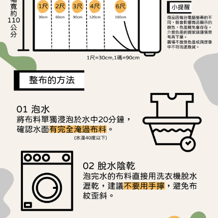
宅配
1.本服務係由「台灣大哥大股份有限公司」（以下簡稱本公司）所提供，讓
※ 請注意：結帳手續完成當下不需立刻繳費，但若您需要取消訂單，請聯絡
用戶於交易時，得透過本服務購買商品或服務，並由商店將買賣／分期付款
每筆NT$150，滿NT$1,500(含以上)免運費
購買商品的店家。未經商家同意取消之訂單仍視為有效，需透過AFTEE先享
買賣價金債權讓與本公司後，依約使用本公司帳單繳交帳款。
後付繳納相關費用。
2.基於同意付款使用「大哥付你分期」之契約關係目的，商店將以您的個人
離島宅配
※ 交易是否成功請以「AFTEE先享後付 」之結帳頁面顯示為準，若有關於
資料（包含姓名、電話或地址）提供予台灣大哥大進項蒐集、處理及利用，
是否繳費成功／繳費後需取消欲退款等相關疑問，請聯繫「AFTEE先享後付
每筆NT$240
由本公司與您本人進行分期帳單所需資料之確認、核對及更正。
客戶支援中心」
https://netprotections.freshdesk.com/support/home
3.完整用戶服務條款，請詳閱以下連結：
https://oppay.tw/userRule
【注意事項】
１．透過由恩沛科技股份有限公司提供之「AFTEE先享後付」服務完成之交
易，需依本服務之必要範圍內提供個人資料，並將交易相關給付款項請求債
權轉讓予恩沛科技股份有限公司。
２．關於個人資料處理事宜，請瀏覽以下網址：
https://aftee.tw/terms/#terms3
３．未成年的使用者請事先徵得法定代理人或監護人之同意方可使用
「AFTEE先享後付」，若未經同意申辦者引起之損失，本公司不負相關責
任。
４．使用「AFTEE先享後付」時，將依據個別帳號之用戶狀況，依本公司即
時審查核予不同之上限額度；若仍有額度不足之情形，本公司將視審查結果
請求用戶進行身份認證。
５．嚴禁一人註冊多個帳號或使用他人資訊註冊。若發現惡意使用之情形，
恩沛科技股份有限公司將有權停止該用戶之使用額度並採取法律行動。