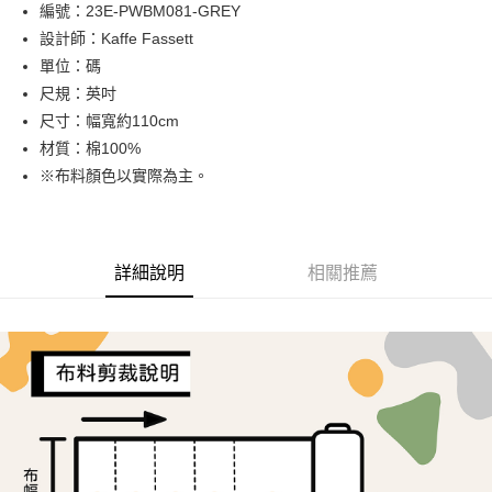
Apple Pay
編號：23E-PWBM081-GREY
設計師：Kaffe Fassett
街口支付
單位：碼
Google Pay
尺規：英吋
尺寸：幅寬約110cm
大哥付你分期
材質：棉100%
相關說明
※布料顏色以實際為主。
【大哥付你分期使用說明】
AFTEE先享後付
1.本服務由台灣大哥大提供，台灣大哥大用戶可立即使用無須另外申請。
2.付款方式選擇「大哥付你分期」，訂單成立後會自動跳轉到大哥付的交易
相關說明
流程，驗證手機門號後，選擇欲分期的期數、繳款截止日，確認付款後即完
【關於「AFTEE先享後付」】
成交易。
ATM付款
AFTEE先享後付是「在收到商品之後才付款」的支付方式。 讓您購物簡單
詳細說明
相關推薦
3.實際核准額度、可分期數及費用金額請依後續交易確認頁面所載為準。
便利好安心！
4.訂單成立30分鐘內，如未前往確認交易或遇審核未通過，訂單將自動取
１．簡單：不需註冊會員、不需綁卡、不需儲值。
運送方式
消。如遇「轉專審核」未通過狀況，表示未達大哥付你分期系統評分，恕無
２．便利：只要手機號碼，簡訊認證，即可結帳。
法說明評估內容。
３．安心：先確認商品／服務後，再付款。
全家取貨付款
【繳款方式說明】
1.分期款項不併入電信帳單，「大哥付你分期」於每月結算日後寄送繳費提
每筆NT$65，滿NT$1,500(含以上)免運費
【「AFTEE先享後付」結帳流程】
醒簡訊。
１．於結帳方式選擇「AFTEE先享後付」後，將跳轉至「AFTEE先享後付」
2.透過簡訊連結打開帳單後，可選擇「超商條碼／台灣大直營門市／銀行轉
7-11取貨付款
結帳頁面，進行簡訊認證並確認金額後，即可完成結帳。
帳／街口支付／iPASS MONEY」等通路繳費。
２．訂單成立數日內，您將收到繳費通知簡訊。
每筆NT$65，滿NT$1,500(含以上)免運費
３．收到繳費通知簡訊後14天內，點擊此簡訊中的連結，可透過四大超商／
【注意事項】
ATM／網路銀行／等多元方式進行付款，方視為交易完成。