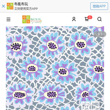
布能布玩
開啟APP
立刻使用官方APP
0
1
/
1