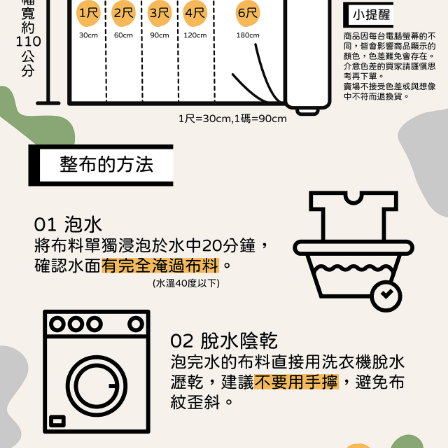
宅配
1.本服務係由「台灣大哥大股份有限公司」（以下簡稱本公司）所提供，讓
※ 請注意：結帳手續完成當下不需立刻繳費，但若您需要取消訂單，請聯絡
用戶於交易時，得透過本服務購買商品或服務，並由商店將買賣／分期付款
每筆NT$150，滿NT$1,500(含以上)免運費
購買商品的店家。未經商家同意取消之訂單仍視為有效，需透過AFTEE先享
買賣價金債權讓與本公司後，依約使用本公司帳單繳交帳款。
後付繳納相關費用。
2.基於同意付款使用「大哥付你分期」之契約關係目的，商店將以您的個人
離島宅配
※ 交易是否成功請以「AFTEE先享後付 」之結帳頁面顯示為準，若有關於
資料（包含姓名、電話或地址）提供予台灣大哥大進項蒐集、處理及利用，
是否繳費成功／繳費後需取消欲退款等相關疑問，請聯繫「AFTEE先享後付
每筆NT$240
由本公司與您本人進行分期帳單所需資料之確認、核對及更正。
客戶支援中心」
https://netprotections.freshdesk.com/support/home
3.完整用戶服務條款，請詳閱以下連結：
https://oppay.tw/userRule
【注意事項】
１．透過由恩沛科技股份有限公司提供之「AFTEE先享後付」服務完成之交
易，需依本服務之必要範圍內提供個人資料，並將交易相關給付款項請求債
權轉讓予恩沛科技股份有限公司。
２．關於個人資料處理事宜，請瀏覽以下網址：
https://aftee.tw/terms/#terms3
３．未成年的使用者請事先徵得法定代理人或監護人之同意方可使用
「AFTEE先享後付」，若未經同意申辦者引起之損失，本公司不負相關責
任。
４．使用「AFTEE先享後付」時，將依據個別帳號之用戶狀況，依本公司即
時審查核予不同之上限額度；若仍有額度不足之情形，本公司將視審查結果
請求用戶進行身份認證。
５．嚴禁一人註冊多個帳號或使用他人資訊註冊。若發現惡意使用之情形，
恩沛科技股份有限公司將有權停止該用戶之使用額度並採取法律行動。