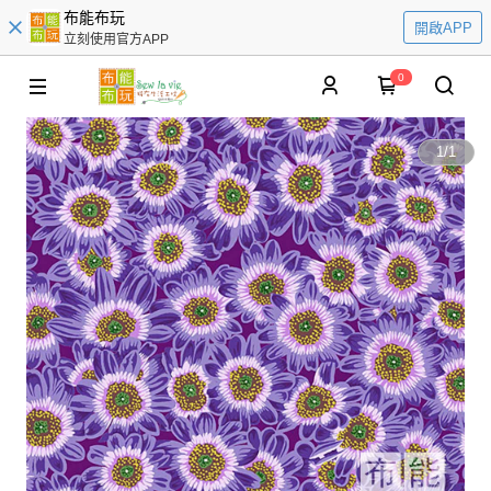
布能布玩
開啟APP
立刻使用官方APP
0
1
/
1