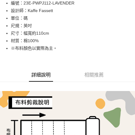
Apple Pay
編號：23E-PWPJ112-LAVENDER
設計師：Kaffe Fassett
街口支付
單位：碼
Google Pay
尺規：英吋
尺寸：幅寬約110cm
大哥付你分期
材質：棉100%
相關說明
※布料顏色以實際為主。
【大哥付你分期使用說明】
AFTEE先享後付
1.本服務由台灣大哥大提供，台灣大哥大用戶可立即使用無須另外申請。
2.付款方式選擇「大哥付你分期」，訂單成立後會自動跳轉到大哥付的交易
相關說明
流程，驗證手機門號後，選擇欲分期的期數、繳款截止日，確認付款後即完
【關於「AFTEE先享後付」】
成交易。
ATM付款
AFTEE先享後付是「在收到商品之後才付款」的支付方式。 讓您購物簡單
詳細說明
相關推薦
3.實際核准額度、可分期數及費用金額請依後續交易確認頁面所載為準。
便利好安心！
4.訂單成立30分鐘內，如未前往確認交易或遇審核未通過，訂單將自動取
１．簡單：不需註冊會員、不需綁卡、不需儲值。
運送方式
消。如遇「轉專審核」未通過狀況，表示未達大哥付你分期系統評分，恕無
２．便利：只要手機號碼，簡訊認證，即可結帳。
法說明評估內容。
３．安心：先確認商品／服務後，再付款。
全家取貨付款
【繳款方式說明】
1.分期款項不併入電信帳單，「大哥付你分期」於每月結算日後寄送繳費提
每筆NT$65，滿NT$1,500(含以上)免運費
【「AFTEE先享後付」結帳流程】
醒簡訊。
１．於結帳方式選擇「AFTEE先享後付」後，將跳轉至「AFTEE先享後付」
2.透過簡訊連結打開帳單後，可選擇「超商條碼／台灣大直營門市／銀行轉
7-11取貨付款
結帳頁面，進行簡訊認證並確認金額後，即可完成結帳。
帳／街口支付／iPASS MONEY」等通路繳費。
２．訂單成立數日內，您將收到繳費通知簡訊。
每筆NT$65，滿NT$1,500(含以上)免運費
３．收到繳費通知簡訊後14天內，點擊此簡訊中的連結，可透過四大超商／
【注意事項】
ATM／網路銀行／等多元方式進行付款，方視為交易完成。