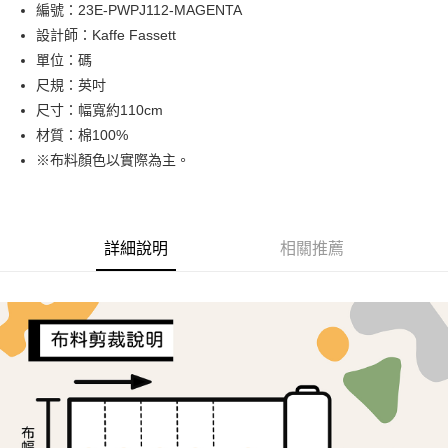
Apple Pay
編號：23E-PWPJ112-MAGENTA
設計師：Kaffe Fassett
街口支付
單位：碼
Google Pay
尺規：英吋
尺寸：幅寬約110cm
大哥付你分期
材質：棉100%
相關說明
※布料顏色以實際為主。
【大哥付你分期使用說明】
AFTEE先享後付
1.本服務由台灣大哥大提供，台灣大哥大用戶可立即使用無須另外申請。
2.付款方式選擇「大哥付你分期」，訂單成立後會自動跳轉到大哥付的交易
相關說明
流程，驗證手機門號後，選擇欲分期的期數、繳款截止日，確認付款後即完
【關於「AFTEE先享後付」】
成交易。
ATM付款
AFTEE先享後付是「在收到商品之後才付款」的支付方式。 讓您購物簡單
詳細說明
相關推薦
3.實際核准額度、可分期數及費用金額請依後續交易確認頁面所載為準。
便利好安心！
4.訂單成立30分鐘內，如未前往確認交易或遇審核未通過，訂單將自動取
１．簡單：不需註冊會員、不需綁卡、不需儲值。
運送方式
消。如遇「轉專審核」未通過狀況，表示未達大哥付你分期系統評分，恕無
２．便利：只要手機號碼，簡訊認證，即可結帳。
法說明評估內容。
３．安心：先確認商品／服務後，再付款。
全家取貨付款
【繳款方式說明】
1.分期款項不併入電信帳單，「大哥付你分期」於每月結算日後寄送繳費提
每筆NT$65，滿NT$1,500(含以上)免運費
【「AFTEE先享後付」結帳流程】
醒簡訊。
１．於結帳方式選擇「AFTEE先享後付」後，將跳轉至「AFTEE先享後付」
2.透過簡訊連結打開帳單後，可選擇「超商條碼／台灣大直營門市／銀行轉
7-11取貨付款
結帳頁面，進行簡訊認證並確認金額後，即可完成結帳。
帳／街口支付／iPASS MONEY」等通路繳費。
２．訂單成立數日內，您將收到繳費通知簡訊。
每筆NT$65，滿NT$1,500(含以上)免運費
３．收到繳費通知簡訊後14天內，點擊此簡訊中的連結，可透過四大超商／
【注意事項】
ATM／網路銀行／等多元方式進行付款，方視為交易完成。