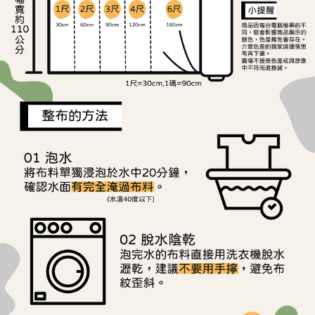
宅配
1.本服務係由「台灣大哥大股份有限公司」（以下簡稱本公司）所提供，讓
※ 請注意：結帳手續完成當下不需立刻繳費，但若您需要取消訂單，請聯絡
用戶於交易時，得透過本服務購買商品或服務，並由商店將買賣／分期付款
每筆NT$150，滿NT$1,500(含以上)免運費
購買商品的店家。未經商家同意取消之訂單仍視為有效，需透過AFTEE先享
買賣價金債權讓與本公司後，依約使用本公司帳單繳交帳款。
後付繳納相關費用。
2.基於同意付款使用「大哥付你分期」之契約關係目的，商店將以您的個人
離島宅配
※ 交易是否成功請以「AFTEE先享後付 」之結帳頁面顯示為準，若有關於
資料（包含姓名、電話或地址）提供予台灣大哥大進項蒐集、處理及利用，
是否繳費成功／繳費後需取消欲退款等相關疑問，請聯繫「AFTEE先享後付
每筆NT$240
由本公司與您本人進行分期帳單所需資料之確認、核對及更正。
客戶支援中心」
https://netprotections.freshdesk.com/support/home
3.完整用戶服務條款，請詳閱以下連結：
https://oppay.tw/userRule
【注意事項】
１．透過由恩沛科技股份有限公司提供之「AFTEE先享後付」服務完成之交
易，需依本服務之必要範圍內提供個人資料，並將交易相關給付款項請求債
權轉讓予恩沛科技股份有限公司。
２．關於個人資料處理事宜，請瀏覽以下網址：
https://aftee.tw/terms/#terms3
３．未成年的使用者請事先徵得法定代理人或監護人之同意方可使用
「AFTEE先享後付」，若未經同意申辦者引起之損失，本公司不負相關責
任。
４．使用「AFTEE先享後付」時，將依據個別帳號之用戶狀況，依本公司即
時審查核予不同之上限額度；若仍有額度不足之情形，本公司將視審查結果
請求用戶進行身份認證。
５．嚴禁一人註冊多個帳號或使用他人資訊註冊。若發現惡意使用之情形，
恩沛科技股份有限公司將有權停止該用戶之使用額度並採取法律行動。