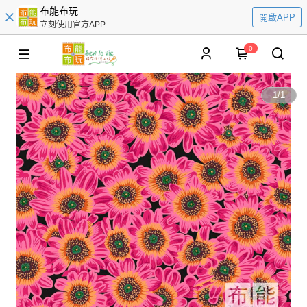
布能布玩
開啟APP
立刻使用官方APP
0
1
/
1