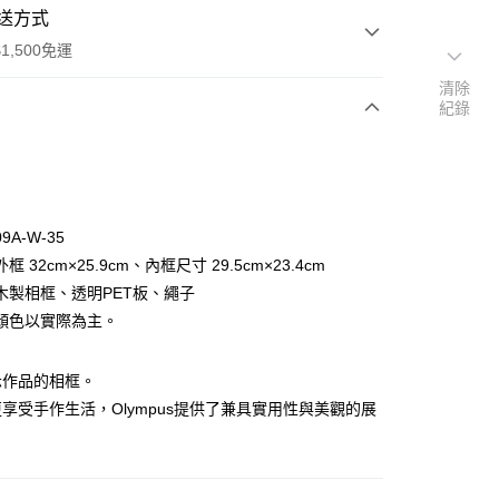
送方式
1,500免運
清除
紀錄
次付款
付款
9A-W-35
 32cm×25.9cm、內框尺寸 29.5cm×23.4cm
木製相框、透明PET板、繩子
顏色以實際為主。
y
示作品的相框。
分期
享受手作生活，Olympus提供了兼具實用性與美觀的展
你分期使用說明】
享後付
由台灣大哥大提供，台灣大哥大用戶可立即使用無須另外申請。
式選擇「大哥付你分期」，訂單成立後會自動跳轉到大哥付的交易