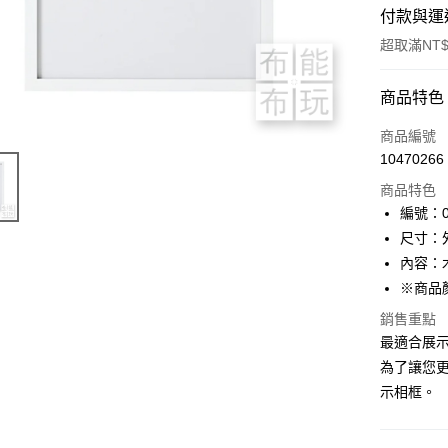
付款與運
超取滿NT$
付款方式
商品特色
信用卡一
商品編號
10470266
超商取貨
商品特色
LINE Pay
編號：0
尺寸：外框
Apple Pay
內容：
街口支付
※商品
Google Pa
銷售重點
最適合展
大哥付你
為了讓您更
相關說明
示相框。
【大哥付
AFTEE先
1.本服務
2.付款方
相關說明