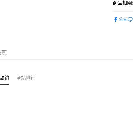
流程，驗
商品相關分
【關於「A
ATM付款
完成交易
AFTEE
3.實際核
便利好安
🦔材料包品
4.訂單成
１．簡單
分享
消。如遇
📍刺繡用品
２．便利
運送方式
無法說明
３．安心
【繳款方
全家取貨
1.分期款
【「AFT
醒簡訊。
每筆NT$6
１．於結帳
2.透過簡
付」結帳
推薦
帳／街口支
7-11取貨
２．訂單
３．收到繳
每筆NT$6
【注意事
／ATM／
1.本服務
※ 請注意
宅配
用戶於交
絡購買商品
熱銷
全站排行
款買賣價
先享後付
每筆NT$1
2.基於同
※ 交易是
資料（包
是否繳費成
離島宅配
用，由本
付客戶支
每筆NT$2
3.完整用
【注意事
１．透過由
交易，需
求債權轉
２．關於