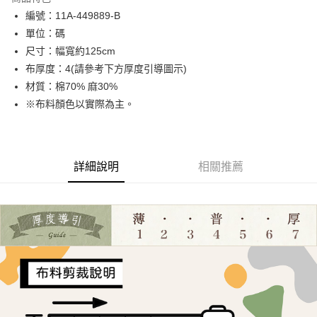
Apple Pay
編號：11A-449889-B
單位：碼
街口支付
尺寸：幅寬約125cm
Google Pay
布厚度：4(請參考下方厚度引導圖示)
材質：棉70% 麻30%
大哥付你分期
※布料顏色以實際為主。
相關說明
【大哥付你分期使用說明】
AFTEE先享後付
1.本服務由台灣大哥大提供，台灣大哥大用戶可立即使用無須另外申請。
2.付款方式選擇「大哥付你分期」，訂單成立後會自動跳轉到大哥付的交易
相關說明
流程，驗證手機門號後，選擇欲分期的期數、繳款截止日，確認付款後即完
詳細說明
相關推薦
【關於「AFTEE先享後付」】
成交易。
ATM付款
AFTEE先享後付是「在收到商品之後才付款」的支付方式。 讓您購物簡單
3.實際核准額度、可分期數及費用金額請依後續交易確認頁面所載為準。
便利好安心！
4.訂單成立30分鐘內，如未前往確認交易或遇審核未通過，訂單將自動取
１．簡單：不需註冊會員、不需綁卡、不需儲值。
運送方式
消。如遇「轉專審核」未通過狀況，表示未達大哥付你分期系統評分，恕無
２．便利：只要手機號碼，簡訊認證，即可結帳。
法說明評估內容。
３．安心：先確認商品／服務後，再付款。
全家取貨付款
【繳款方式說明】
1.分期款項不併入電信帳單，「大哥付你分期」於每月結算日後寄送繳費提
每筆NT$65，滿NT$1,500(含以上)免運費
【「AFTEE先享後付」結帳流程】
醒簡訊。
１．於結帳方式選擇「AFTEE先享後付」後，將跳轉至「AFTEE先享後付」
2.透過簡訊連結打開帳單後，可選擇「超商條碼／台灣大直營門市／銀行轉
7-11取貨付款
結帳頁面，進行簡訊認證並確認金額後，即可完成結帳。
帳／街口支付／iPASS MONEY」等通路繳費。
２．訂單成立數日內，您將收到繳費通知簡訊。
每筆NT$65，滿NT$1,500(含以上)免運費
３．收到繳費通知簡訊後14天內，點擊此簡訊中的連結，可透過四大超商／
【注意事項】