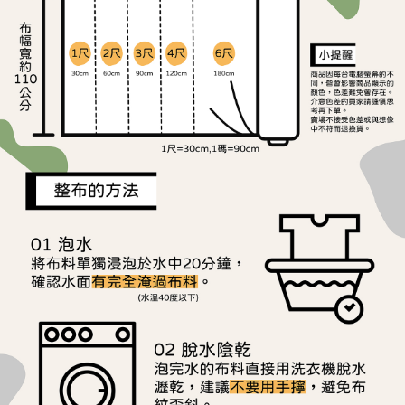
ATM／網路銀行／等多元方式進行付款，方視為交易完成。
宅配
1.本服務係由「台灣大哥大股份有限公司」（以下簡稱本公司）所提供，讓
※ 請注意：結帳手續完成當下不需立刻繳費，但若您需要取消訂單，請聯絡
用戶於交易時，得透過本服務購買商品或服務，並由商店將買賣／分期付款
每筆NT$150，滿NT$1,500(含以上)免運費
購買商品的店家。未經商家同意取消之訂單仍視為有效，需透過AFTEE先享
買賣價金債權讓與本公司後，依約使用本公司帳單繳交帳款。
後付繳納相關費用。
2.基於同意付款使用「大哥付你分期」之契約關係目的，商店將以您的個人
離島宅配
※ 交易是否成功請以「AFTEE先享後付 」之結帳頁面顯示為準，若有關於
資料（包含姓名、電話或地址）提供予台灣大哥大進項蒐集、處理及利用，
是否繳費成功／繳費後需取消欲退款等相關疑問，請聯繫「AFTEE先享後付
每筆NT$240
由本公司與您本人進行分期帳單所需資料之確認、核對及更正。
客戶支援中心」
https://netprotections.freshdesk.com/support/home
3.完整用戶服務條款，請詳閱以下連結：
https://oppay.tw/userRule
【注意事項】
１．透過由恩沛科技股份有限公司提供之「AFTEE先享後付」服務完成之交
易，需依本服務之必要範圍內提供個人資料，並將交易相關給付款項請求債
權轉讓予恩沛科技股份有限公司。
２．關於個人資料處理事宜，請瀏覽以下網址：
https://aftee.tw/terms/#terms3
３．未成年的使用者請事先徵得法定代理人或監護人之同意方可使用
「AFTEE先享後付」，若未經同意申辦者引起之損失，本公司不負相關責
任。
４．使用「AFTEE先享後付」時，將依據個別帳號之用戶狀況，依本公司即
時審查核予不同之上限額度；若仍有額度不足之情形，本公司將視審查結果
請求用戶進行身份認證。
５．嚴禁一人註冊多個帳號或使用他人資訊註冊。若發現惡意使用之情形，
恩沛科技股份有限公司將有權停止該用戶之使用額度並採取法律行動。