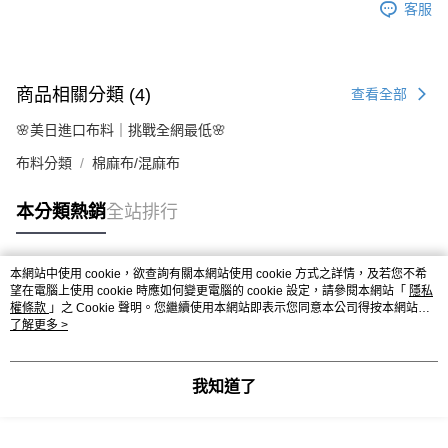
客服
商品相關分類 (4)
查看全部
🌸美日進口布料｜挑戰全網最低🌸
布料分類
棉麻布/混麻布
本分類熱銷
全站排行
本網站中使用 cookie，欲查詢有關本網站使用 cookie 方式之詳情，及若您不希
熱門標籤
望在電腦上使用 cookie 時應如何變更電腦的 cookie 設定，請參閱本網站「
隱私
權條款
」之 Cookie 聲明。您繼續使用本網站即表示您同意本公司得按本網站使
用條款之 Cookie 聲明使用 cookie。
了解更多 >
我知道了