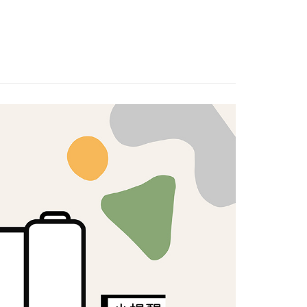
T專區🛒
🟥OUTLET布品｜紅標300元🟥
證手機門號後，選擇欲分期的期數、繳款截止日，確認付款後即
FTEE先享後付」】
。
先享後付是「在收到商品之後才付款」的支付方式。 讓您購物簡單
日本棉布
准額度、可分期數及費用金額請依後續交易確認頁面所載為準。
心！
立30分鐘內，如未前往確認交易或遇審核未通過，訂單將自動取
：不需註冊會員、不需綁卡、不需儲值。
「轉專審核」未通過狀況，表示未達大哥付你分期系統評分，恕
：只要手機號碼，簡訊認證，即可結帳。
評估內容。
：先確認商品／服務後，再付款。
式說明】
付款
項不併入電信帳單，「大哥付你分期」於每月結算日後寄送繳費提
EE先享後付」結帳流程】
5，滿NT$1,500(含以上)免運費
方式選擇「AFTEE先享後付」後，將跳轉至「AFTEE先享後
訊連結打開帳單後，可選擇「超商條碼／台灣大直營門市／銀行轉
頁面，進行簡訊認證並確認金額後，即可完成結帳。
付／iPASS MONEY」等通路繳費。
付款
成立數日內，您將收到繳費通知簡訊。
費通知簡訊後14天內，點擊此簡訊中的連結，可透過四大超商
5，滿NT$1,500(含以上)免運費
項】
網路銀行／等多元方式進行付款，方視為交易完成。
係由「台灣大哥大股份有限公司」（以下簡稱本公司）所提供，讓
：結帳手續完成當下不需立刻繳費，但若您需要取消訂單，請聯
易時，得透過本服務購買商品或服務，並由商店將買賣／分期付
的店家。未經商家同意取消之訂單仍視為有效，需透過AFTEE
金債權讓與本公司後，依約使用本公司帳單繳交帳款。
繳納相關費用。
50，滿NT$1,500(含以上)免運費
意付款使用「大哥付你分期」之契約關係目的，商店將以您的個人
否成功請以「AFTEE先享後付 」之結帳頁面顯示為準，若有關於
含姓名、電話或地址）提供予台灣大哥大進項蒐集、處理及利
功／繳費後需取消欲退款等相關疑問，請聯繫「AFTEE先享後
公司與您本人進行分期帳單所需資料之確認、核對及更正。
援中心」
https://netprotections.freshdesk.com/support/home
40
戶服務條款，請詳閱以下連結：
https://oppay.tw/userRule
項】
恩沛科技股份有限公司提供之「AFTEE先享後付」服務完成之
依本服務之必要範圍內提供個人資料，並將交易相關給付款項請
讓予恩沛科技股份有限公司。
個人資料處理事宜，請瀏覽以下網址：