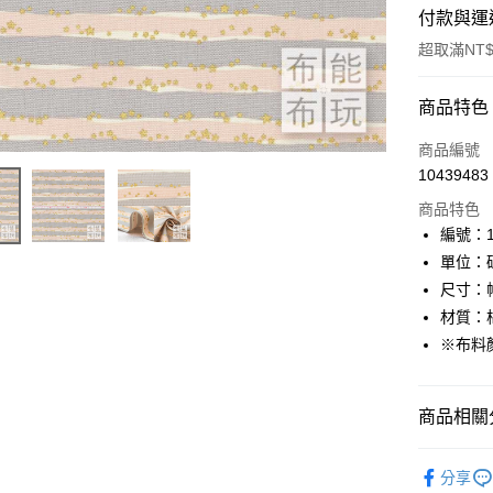
付款與運
超取滿NT$
付款方式
商品特色
信用卡一
商品編號
10439483
超商取貨
商品特色
LINE Pay
編號：11
單位：
Apple Pay
尺寸：幅
街口支付
材質：棉
※布料
Google Pa
大哥付你
商品相關分
相關說明
【大哥付
AFTEE先
🦔布料品牌
1.本服務
分享
2.付款方
相關說明