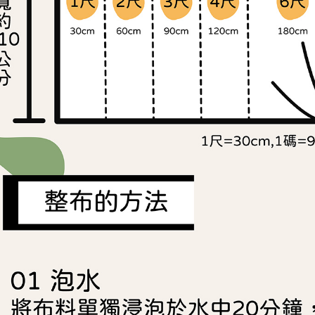
https://aft
３．未成
「AFTE
任。
４．使用「
即時審查
結果請求
５．嚴禁
形，恩沛
動。