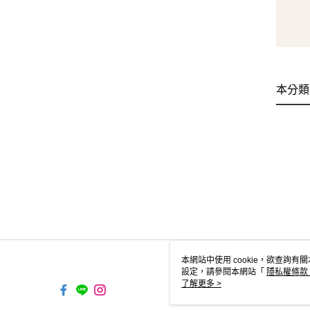
本分類
本網站中使用 cookie，欲查詢有關
設定，請參閱本網站「
隱私權條款
使用 cookie。
了解更多 >