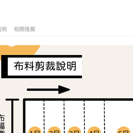
🛒OUTLE
流程，驗
【關於「A
ATM付款
完成交易
AFTEE
布料分類
3.實際核
便利好安
4.訂單成
１．簡單
消。如遇
２．便利
運送方式
無法說明
說明
相關推薦
３．安心
【繳款方
全家取貨
1.分期款
【「AFT
醒簡訊。
每筆NT$6
１．於結帳
2.透過簡
付」結帳
帳／街口支
7-11取貨
２．訂單
３．收到繳
每筆NT$6
【注意事
／ATM／
1.本服務
※ 請注意
宅配
用戶於交
絡購買商品
款買賣價
先享後付
每筆NT$1
2.基於同
※ 交易是
資料（包
是否繳費成
離島宅配
用，由本
付客戶支
每筆NT$2
3.完整用
【注意事
１．透過由
交易，需
求債權轉
２．關於