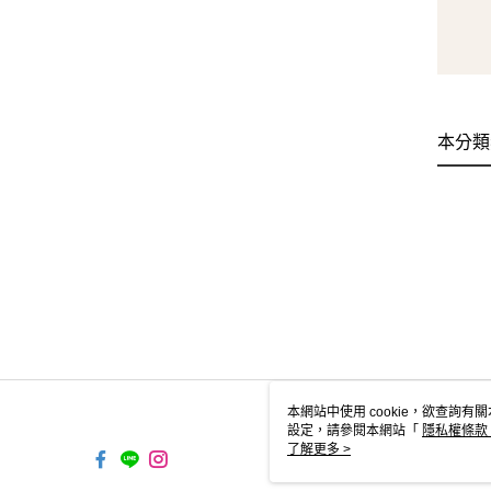
本分類
本網站中使用 cookie，欲查詢有關
設定，請參閱本網站「
隱私權條款
使用 cookie。
了解更多 >