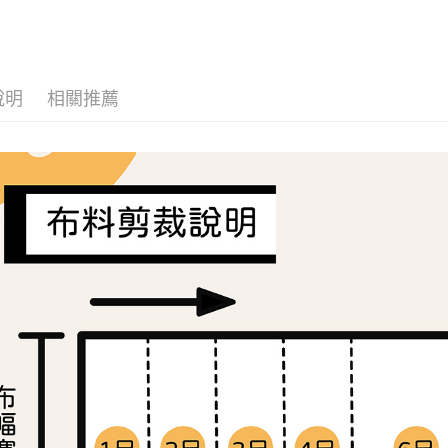
🛒OUTLE
流程，驗
【關於「A
ATM付款
完成交易
AFTEE
布料分類
3.實際核
便利好安
4.訂單成
１．簡單
消。如遇
２．便利
運送方式
無法說明
說明
相關推薦
３．安心
【繳款方
全家取貨
1.分期款
【「AFT
醒簡訊。
每筆NT$6
１．於結帳
2.透過簡
付」結帳
帳／街口支
7-11取貨
２．訂單
３．收到繳
每筆NT$6
【注意事
／ATM／
1.本服務
※ 請注意
宅配
用戶於交
絡購買商品
款買賣價
先享後付
每筆NT$1
2.基於同
※ 交易是
資料（包
是否繳費成
離島宅配
用，由本
付客戶支
每筆NT$2
3.完整用
【注意事
１．透過由
交易，需
求債權轉
２．關於