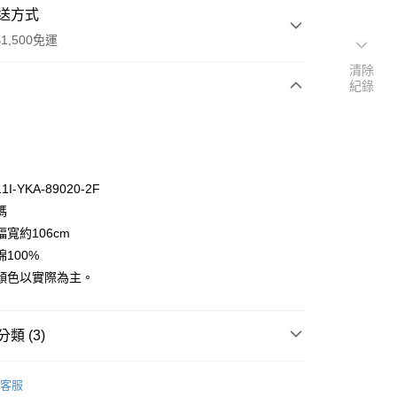
送方式
1,500免運
清除
紀錄
次付款
付款
I-YKA-89020-2F
碼
寬約106cm
100%
顏色以實際為主。
y
分期
類 (3)
你分期使用說明】
享後付
🦔
由台灣大哥大提供，台灣大哥大用戶可立即使用無須另外申請。
KOKKA
客服
式選擇「大哥付你分期」，訂單成立後會自動跳轉到大哥付的交易