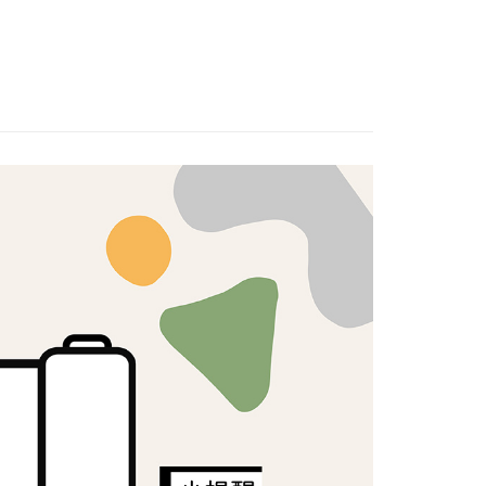
T專區🛒
🟥OUTLET布品｜紅標300元🟥
證手機門號後，選擇欲分期的期數、繳款截止日，確認付款後即
FTEE先享後付」】
。
先享後付是「在收到商品之後才付款」的支付方式。 讓您購物簡單
日本棉布
准額度、可分期數及費用金額請依後續交易確認頁面所載為準。
心！
立30分鐘內，如未前往確認交易或遇審核未通過，訂單將自動取
：不需註冊會員、不需綁卡、不需儲值。
「轉專審核」未通過狀況，表示未達大哥付你分期系統評分，恕
：只要手機號碼，簡訊認證，即可結帳。
評估內容。
：先確認商品／服務後，再付款。
式說明】
付款
項不併入電信帳單，「大哥付你分期」於每月結算日後寄送繳費提
EE先享後付」結帳流程】
5，滿NT$1,500(含以上)免運費
方式選擇「AFTEE先享後付」後，將跳轉至「AFTEE先享後
訊連結打開帳單後，可選擇「超商條碼／台灣大直營門市／銀行轉
頁面，進行簡訊認證並確認金額後，即可完成結帳。
付／iPASS MONEY」等通路繳費。
付款
成立數日內，您將收到繳費通知簡訊。
費通知簡訊後14天內，點擊此簡訊中的連結，可透過四大超商
5，滿NT$1,500(含以上)免運費
項】
網路銀行／等多元方式進行付款，方視為交易完成。
係由「台灣大哥大股份有限公司」（以下簡稱本公司）所提供，讓
：結帳手續完成當下不需立刻繳費，但若您需要取消訂單，請聯
易時，得透過本服務購買商品或服務，並由商店將買賣／分期付
的店家。未經商家同意取消之訂單仍視為有效，需透過AFTEE
金債權讓與本公司後，依約使用本公司帳單繳交帳款。
繳納相關費用。
50，滿NT$1,500(含以上)免運費
意付款使用「大哥付你分期」之契約關係目的，商店將以您的個人
否成功請以「AFTEE先享後付 」之結帳頁面顯示為準，若有關於
含姓名、電話或地址）提供予台灣大哥大進項蒐集、處理及利
功／繳費後需取消欲退款等相關疑問，請聯繫「AFTEE先享後
公司與您本人進行分期帳單所需資料之確認、核對及更正。
援中心」
https://netprotections.freshdesk.com/support/home
40
戶服務條款，請詳閱以下連結：
https://oppay.tw/userRule
項】
恩沛科技股份有限公司提供之「AFTEE先享後付」服務完成之
依本服務之必要範圍內提供個人資料，並將交易相關給付款項請
讓予恩沛科技股份有限公司。
個人資料處理事宜，請瀏覽以下網址：