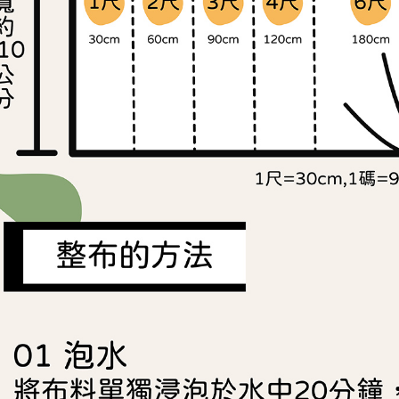
https://aft
３．未成
「AFTE
任。
４．使用「
即時審查
結果請求
５．嚴禁
形，恩沛
動。