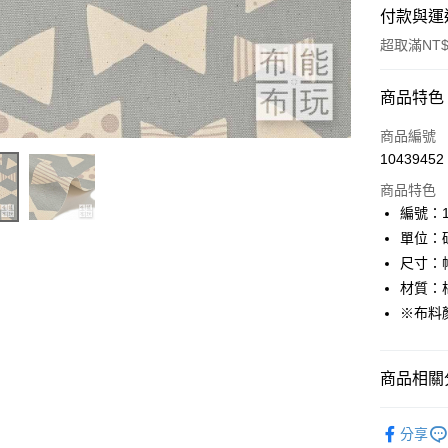
付款與運
超取滿NT$
付款方式
商品特色
信用卡一
商品編號
10439452
超商取貨
商品特色
LINE Pay
編號：11
單位：
Apple Pay
尺寸：幅
街口支付
材質：棉
※布料
Google Pa
大哥付你
商品相關分
相關說明
【大哥付
AFTEE先
🦔布料品牌
1.本服務
分享
2.付款方
相關說明