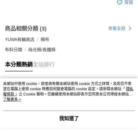
客服
商品相關分類 (3)
查看全部
YUWA有輪商店
棉布
布料分類
絲光棉/長纖棉
本分類熱銷
全站排行
本網站中使用 cookie，欲查詢有關本網站使用 cookie 方式之詳情，及若您不希
熱門標籤
望在電腦上使用 cookie 時應如何變更電腦的 cookie 設定，請參閱本網站「
隱私
權條款
」之 Cookie 聲明。您繼續使用本網站即表示您同意本公司得按本網站使
用條款之 Cookie 聲明使用 cookie。
了解更多 >
我知道了