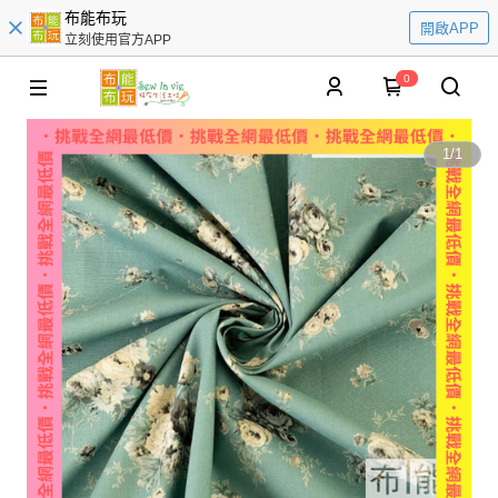
布能布玩
開啟APP
立刻使用官方APP
0
1
/
1