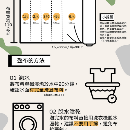
ATM／網路銀行／等多元方式進行付款，方視為交易完成。
宅配
1.本服務係由「台灣大哥大股份有限公司」（以下簡稱本公司）所提供，讓
※ 請注意：結帳手續完成當下不需立刻繳費，但若您需要取消訂單，請聯絡
用戶於交易時，得透過本服務購買商品或服務，並由商店將買賣／分期付款
每筆NT$150，滿NT$1,500(含以上)免運費
購買商品的店家。未經商家同意取消之訂單仍視為有效，需透過AFTEE先享
買賣價金債權讓與本公司後，依約使用本公司帳單繳交帳款。
後付繳納相關費用。
2.基於同意付款使用「大哥付你分期」之契約關係目的，商店將以您的個人
離島宅配
※ 交易是否成功請以「AFTEE先享後付 」之結帳頁面顯示為準，若有關於
資料（包含姓名、電話或地址）提供予台灣大哥大進項蒐集、處理及利用，
是否繳費成功／繳費後需取消欲退款等相關疑問，請聯繫「AFTEE先享後付
每筆NT$240
由本公司與您本人進行分期帳單所需資料之確認、核對及更正。
客戶支援中心」
https://netprotections.freshdesk.com/support/home
3.完整用戶服務條款，請詳閱以下連結：
https://oppay.tw/userRule
【注意事項】
１．透過由恩沛科技股份有限公司提供之「AFTEE先享後付」服務完成之交
易，需依本服務之必要範圍內提供個人資料，並將交易相關給付款項請求債
權轉讓予恩沛科技股份有限公司。
２．關於個人資料處理事宜，請瀏覽以下網址：
https://aftee.tw/terms/#terms3
３．未成年的使用者請事先徵得法定代理人或監護人之同意方可使用
「AFTEE先享後付」，若未經同意申辦者引起之損失，本公司不負相關責
任。
４．使用「AFTEE先享後付」時，將依據個別帳號之用戶狀況，依本公司即
時審查核予不同之上限額度；若仍有額度不足之情形，本公司將視審查結果
請求用戶進行身份認證。
５．嚴禁一人註冊多個帳號或使用他人資訊註冊。若發現惡意使用之情形，
恩沛科技股份有限公司將有權停止該用戶之使用額度並採取法律行動。