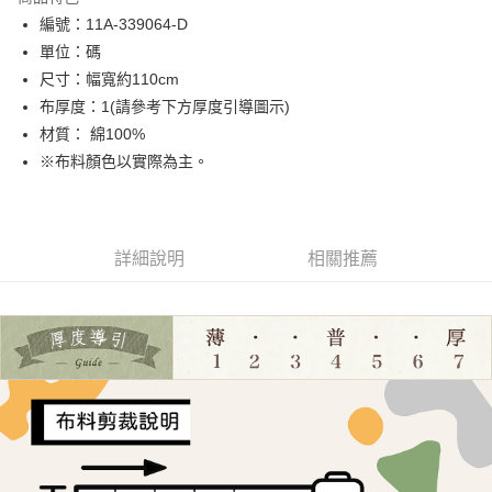
Apple Pay
編號：11A-339064-D
單位：碼
街口支付
尺寸：幅寬約110cm
Google Pay
布厚度：1(請參考下方厚度引導圖示)
材質： 綿100%
大哥付你分期
※布料顏色以實際為主。
相關說明
【大哥付你分期使用說明】
AFTEE先享後付
1.本服務由台灣大哥大提供，台灣大哥大用戶可立即使用無須另外申請。
2.付款方式選擇「大哥付你分期」，訂單成立後會自動跳轉到大哥付的交易
相關說明
流程，驗證手機門號後，選擇欲分期的期數、繳款截止日，確認付款後即完
詳細說明
相關推薦
【關於「AFTEE先享後付」】
成交易。
ATM付款
AFTEE先享後付是「在收到商品之後才付款」的支付方式。 讓您購物簡單
3.實際核准額度、可分期數及費用金額請依後續交易確認頁面所載為準。
便利好安心！
4.訂單成立30分鐘內，如未前往確認交易或遇審核未通過，訂單將自動取
１．簡單：不需註冊會員、不需綁卡、不需儲值。
運送方式
消。如遇「轉專審核」未通過狀況，表示未達大哥付你分期系統評分，恕無
２．便利：只要手機號碼，簡訊認證，即可結帳。
法說明評估內容。
３．安心：先確認商品／服務後，再付款。
全家取貨付款
【繳款方式說明】
1.分期款項不併入電信帳單，「大哥付你分期」於每月結算日後寄送繳費提
每筆NT$65，滿NT$1,500(含以上)免運費
【「AFTEE先享後付」結帳流程】
醒簡訊。
１．於結帳方式選擇「AFTEE先享後付」後，將跳轉至「AFTEE先享後付」
2.透過簡訊連結打開帳單後，可選擇「超商條碼／台灣大直營門市／銀行轉
7-11取貨付款
結帳頁面，進行簡訊認證並確認金額後，即可完成結帳。
帳／街口支付／iPASS MONEY」等通路繳費。
２．訂單成立數日內，您將收到繳費通知簡訊。
每筆NT$65，滿NT$1,500(含以上)免運費
３．收到繳費通知簡訊後14天內，點擊此簡訊中的連結，可透過四大超商／
【注意事項】