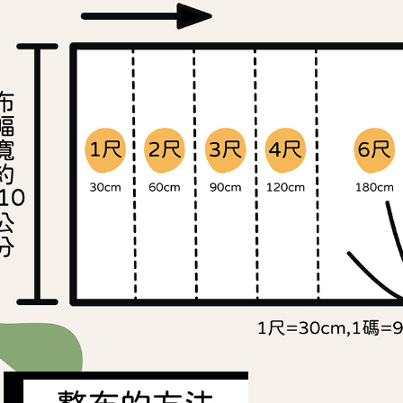
求債權轉
２．關於
https://aft
３．未成
「AFTE
任。
４．使用「
即時審查
結果請求
５．嚴禁
形，恩沛
動。