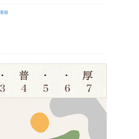
式選擇「大哥付你分期」，訂單成立後會自動跳轉到大哥付的交易
口布料｜挑戰全網最低🌸
證手機門號後，選擇欲分期的期數、繳款截止日，確認付款後即
FTEE先享後付」】
客服
。
先享後付是「在收到商品之後才付款」的支付方式。 讓您購物簡單
棉麻布/混麻布
准額度、可分期數及費用金額請依後續交易確認頁面所載為準。
心！
立30分鐘內，如未前往確認交易或遇審核未通過，訂單將自動取
寬幅布
：不需註冊會員、不需綁卡、不需儲值。
「轉專審核」未通過狀況，表示未達大哥付你分期系統評分，恕
：只要手機號碼，簡訊認證，即可結帳。
輪商店
棉麻布
評估內容。
：先確認商品／服務後，再付款。
式說明】
付款
項不併入電信帳單，「大哥付你分期」於每月結算日後寄送繳費提
EE先享後付」結帳流程】
5，滿NT$1,500(含以上)免運費
方式選擇「AFTEE先享後付」後，將跳轉至「AFTEE先享後
訊連結打開帳單後，可選擇「超商條碼／台灣大直營門市／銀行轉
頁面，進行簡訊認證並確認金額後，即可完成結帳。
付／iPASS MONEY」等通路繳費。
付款
成立數日內，您將收到繳費通知簡訊。
費通知簡訊後14天內，點擊此簡訊中的連結，可透過四大超商
5，滿NT$1,500(含以上)免運費
項】
網路銀行／等多元方式進行付款，方視為交易完成。
係由「台灣大哥大股份有限公司」（以下簡稱本公司）所提供，讓
：結帳手續完成當下不需立刻繳費，但若您需要取消訂單，請聯
易時，得透過本服務購買商品或服務，並由商店將買賣／分期付
的店家。未經商家同意取消之訂單仍視為有效，需透過AFTEE
金債權讓與本公司後，依約使用本公司帳單繳交帳款。
繳納相關費用。
50，滿NT$1,500(含以上)免運費
意付款使用「大哥付你分期」之契約關係目的，商店將以您的個人
否成功請以「AFTEE先享後付 」之結帳頁面顯示為準，若有關於
含姓名、電話或地址）提供予台灣大哥大進項蒐集、處理及利
功／繳費後需取消欲退款等相關疑問，請聯繫「AFTEE先享後
公司與您本人進行分期帳單所需資料之確認、核對及更正。
援中心」
https://netprotections.freshdesk.com/support/home
40
戶服務條款，請詳閱以下連結：
https://oppay.tw/userRule
項】
恩沛科技股份有限公司提供之「AFTEE先享後付」服務完成之
依本服務之必要範圍內提供個人資料，並將交易相關給付款項請