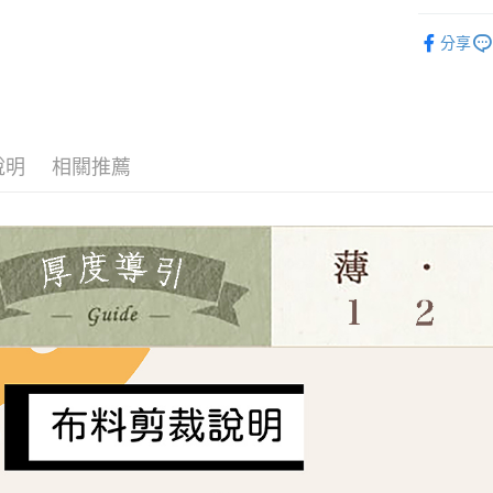
2.付款方
相關說明
🌸美日進
流程，驗
【關於「A
分享
ATM付款
完成交易
布料分類
AFTEE
3.實際核
便利好安
4.訂單成
布料分類
１．簡單
消。如遇
２．便利
運送方式
YUWA有
無法說明
３．安心
【繳款方
說明
相關推薦
全家取貨
1.分期款
【「AFT
醒簡訊。
每筆NT$6
１．於結帳
2.透過簡
付」結帳
帳／街口支
7-11取貨
２．訂單
３．收到繳
每筆NT$6
【注意事
／ATM／
1.本服務
※ 請注意
宅配
用戶於交
絡購買商品
款買賣價
先享後付
每筆NT$1
2.基於同
※ 交易是
資料（包
是否繳費成
離島宅配
用，由本
付客戶支
每筆NT$2
3.完整用
【注意事
１．透過由
交易，需