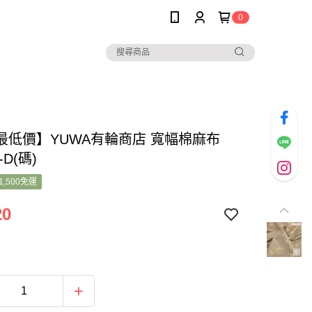
0
最低價】YUWA有輪商店 寬幅棉麻布
-D(碼)
1,500免運
20