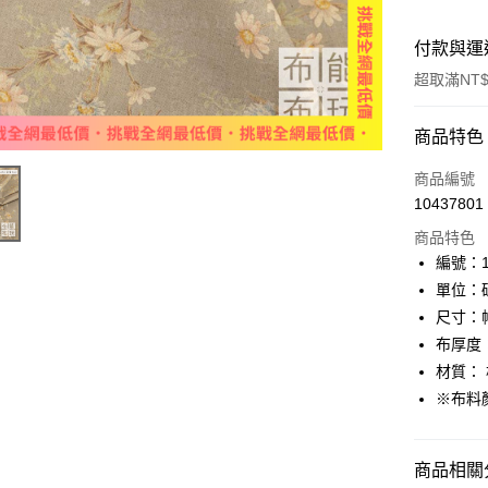
付款與運
超取滿NT$
付款方式
商品特色
信用卡一
商品編號
10437801
超商取貨
商品特色
LINE Pay
編號：11
單位：
Apple Pay
尺寸：幅
街口支付
布厚度
材質： 
Google Pa
※布料
大哥付你
相關說明
【大哥付
商品相關分
AFTEE先
1.本服務