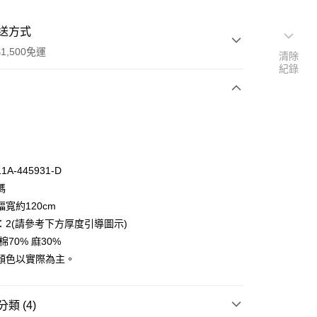
送方式
1,500免運
清除
紀錄
次付款
付款
A-445931-D
碼
寬約120cm
：2(請參考下方厚度引導圖示)
棉70% 麻30%
y
顏色以實際為主。
分期
你分期使用說明】
類 (4)
享後付
由台灣大哥大提供，台灣大哥大用戶可立即使用無須另外申請。