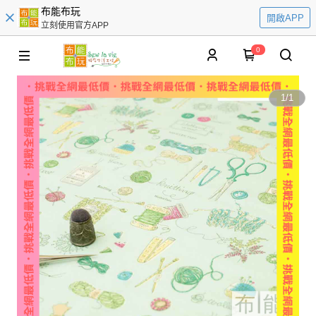
布能布玩
開啟APP
立刻使用官方APP
0
1
/
1