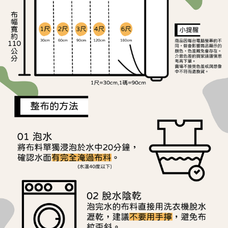
ATM／網路銀行／等多元方式進行付款，方視為交易完成。
宅配
1.本服務係由「台灣大哥大股份有限公司」（以下簡稱本公司）所提供，讓
※ 請注意：結帳手續完成當下不需立刻繳費，但若您需要取消訂單，請聯絡
用戶於交易時，得透過本服務購買商品或服務，並由商店將買賣／分期付款
每筆NT$150，滿NT$1,500(含以上)免運費
購買商品的店家。未經商家同意取消之訂單仍視為有效，需透過AFTEE先享
買賣價金債權讓與本公司後，依約使用本公司帳單繳交帳款。
後付繳納相關費用。
2.基於同意付款使用「大哥付你分期」之契約關係目的，商店將以您的個人
離島宅配
※ 交易是否成功請以「AFTEE先享後付 」之結帳頁面顯示為準，若有關於
資料（包含姓名、電話或地址）提供予台灣大哥大進項蒐集、處理及利用，
是否繳費成功／繳費後需取消欲退款等相關疑問，請聯繫「AFTEE先享後付
每筆NT$240
由本公司與您本人進行分期帳單所需資料之確認、核對及更正。
客戶支援中心」
https://netprotections.freshdesk.com/support/home
3.完整用戶服務條款，請詳閱以下連結：
https://oppay.tw/userRule
【注意事項】
１．透過由恩沛科技股份有限公司提供之「AFTEE先享後付」服務完成之交
易，需依本服務之必要範圍內提供個人資料，並將交易相關給付款項請求債
權轉讓予恩沛科技股份有限公司。
２．關於個人資料處理事宜，請瀏覽以下網址：
https://aftee.tw/terms/#terms3
３．未成年的使用者請事先徵得法定代理人或監護人之同意方可使用
「AFTEE先享後付」，若未經同意申辦者引起之損失，本公司不負相關責
任。
４．使用「AFTEE先享後付」時，將依據個別帳號之用戶狀況，依本公司即
時審查核予不同之上限額度；若仍有額度不足之情形，本公司將視審查結果
請求用戶進行身份認證。
５．嚴禁一人註冊多個帳號或使用他人資訊註冊。若發現惡意使用之情形，
恩沛科技股份有限公司將有權停止該用戶之使用額度並採取法律行動。