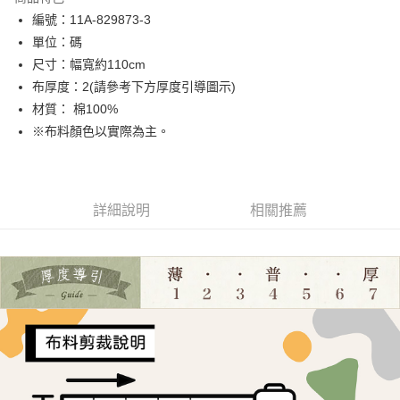
Apple Pay
編號：11A-829873-3
單位：碼
街口支付
尺寸：幅寬約110cm
Google Pay
布厚度：2(請參考下方厚度引導圖示)
材質： 棉100%
大哥付你分期
※布料顏色以實際為主。
相關說明
【大哥付你分期使用說明】
AFTEE先享後付
1.本服務由台灣大哥大提供，台灣大哥大用戶可立即使用無須另外申請。
2.付款方式選擇「大哥付你分期」，訂單成立後會自動跳轉到大哥付的交易
相關說明
流程，驗證手機門號後，選擇欲分期的期數、繳款截止日，確認付款後即完
詳細說明
相關推薦
【關於「AFTEE先享後付」】
成交易。
ATM付款
AFTEE先享後付是「在收到商品之後才付款」的支付方式。 讓您購物簡單
3.實際核准額度、可分期數及費用金額請依後續交易確認頁面所載為準。
便利好安心！
4.訂單成立30分鐘內，如未前往確認交易或遇審核未通過，訂單將自動取
１．簡單：不需註冊會員、不需綁卡、不需儲值。
運送方式
消。如遇「轉專審核」未通過狀況，表示未達大哥付你分期系統評分，恕無
２．便利：只要手機號碼，簡訊認證，即可結帳。
法說明評估內容。
３．安心：先確認商品／服務後，再付款。
全家取貨付款
【繳款方式說明】
1.分期款項不併入電信帳單，「大哥付你分期」於每月結算日後寄送繳費提
每筆NT$65，滿NT$1,500(含以上)免運費
【「AFTEE先享後付」結帳流程】
醒簡訊。
１．於結帳方式選擇「AFTEE先享後付」後，將跳轉至「AFTEE先享後付」
2.透過簡訊連結打開帳單後，可選擇「超商條碼／台灣大直營門市／銀行轉
7-11取貨付款
結帳頁面，進行簡訊認證並確認金額後，即可完成結帳。
帳／街口支付／iPASS MONEY」等通路繳費。
２．訂單成立數日內，您將收到繳費通知簡訊。
每筆NT$65，滿NT$1,500(含以上)免運費
３．收到繳費通知簡訊後14天內，點擊此簡訊中的連結，可透過四大超商／
【注意事項】