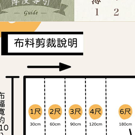
求債權轉
２．關於
https://aft
３．未成
「AFTE
任。
４．使用「
即時審查
結果請求
５．嚴禁
形，恩沛
動。