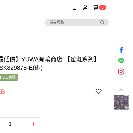
0
最低價】YUWA有輪商店 【雀斑系列】
K829878-E(碼)
1,500免運
15