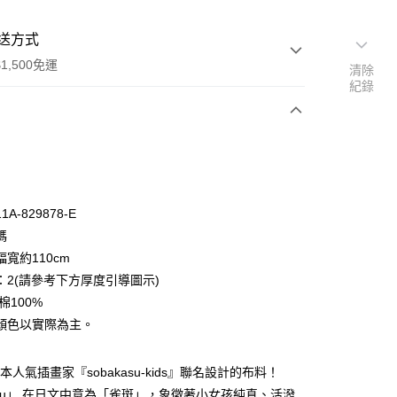
送方式
1,500免運
清除
紀錄
次付款
付款
A-829878-E
碼
寬約110cm
：2(請參考下方厚度引導圖示)
棉100%
y
顏色以實際為主。
分期
本人氣插畫家『sobakasu-kids』聯名設計的布料！
你分期使用說明】
享後付
kasu」 在日文中意為「雀斑」，象徵著小女孩純真、活潑
由台灣大哥大提供，台灣大哥大用戶可立即使用無須另外申請。