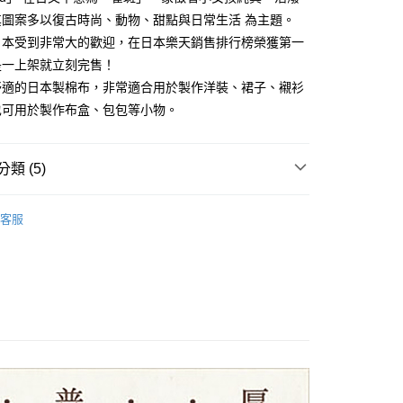
式選擇「大哥付你分期」，訂單成立後會自動跳轉到大哥付的交易
其圖案多以復古時尚、動物、甜點與日常生活 為主題。
證手機門號後，選擇欲分期的期數、繳款截止日，確認付款後即
FTEE先享後付」】
日本受到非常大的歡迎，在日本樂天銷售排行榜榮獲第一
。
先享後付是「在收到商品之後才付款」的支付方式。 讓您購物簡單
准額度、可分期數及費用金額請依後續交易確認頁面所載為準。
是一上架就立刻完售！
心！
立30分鐘內，如未前往確認交易或遇審核未通過，訂單將自動取
：不需註冊會員、不需綁卡、不需儲值。
舒適的日本製棉布，非常適合用於製作洋裝、裙子、襯衫
「轉專審核」未通過狀況，表示未達大哥付你分期系統評分，恕
：只要手機號碼，簡訊認證，即可結帳。
也可用於製作布盒、包包等小物。
評估內容。
：先確認商品／服務後，再付款。
式說明】
付款
項不併入電信帳單，「大哥付你分期」於每月結算日後寄送繳費提
EE先享後付」結帳流程】
5，滿NT$1,500(含以上)免運費
方式選擇「AFTEE先享後付」後，將跳轉至「AFTEE先享後
類 (5)
訊連結打開帳單後，可選擇「超商條碼／台灣大直營門市／銀行轉
頁面，進行簡訊認證並確認金額後，即可完成結帳。
付／iPASS MONEY」等通路繳費。
付款
成立數日內，您將收到繳費通知簡訊。
口布料｜挑戰全網最低🌸
費通知簡訊後14天內，點擊此簡訊中的連結，可透過四大超商
客服
5，滿NT$1,500(含以上)免運費
項】
網路銀行／等多元方式進行付款，方視為交易完成。
輪商店
名師系列
係由「台灣大哥大股份有限公司」（以下簡稱本公司）所提供，讓
：結帳手續完成當下不需立刻繳費，但若您需要取消訂單，請聯
易時，得透過本服務購買商品或服務，並由商店將買賣／分期付
的店家。未經商家同意取消之訂單仍視為有效，需透過AFTEE
日本棉布
金債權讓與本公司後，依約使用本公司帳單繳交帳款。
繳納相關費用。
50，滿NT$1,500(含以上)免運費
意付款使用「大哥付你分期」之契約關係目的，商店將以您的個人
 / 聯名商品
否成功請以「AFTEE先享後付 」之結帳頁面顯示為準，若有關於
日本人氣設計師
含姓名、電話或地址）提供予台灣大哥大進項蒐集、處理及利
功／繳費後需取消欲退款等相關疑問，請聯繫「AFTEE先享後
公司與您本人進行分期帳單所需資料之確認、核對及更正。
輪商店
棉布
援中心」
https://netprotections.freshdesk.com/support/home
40
戶服務條款，請詳閱以下連結：
https://oppay.tw/userRule
項】
恩沛科技股份有限公司提供之「AFTEE先享後付」服務完成之
依本服務之必要範圍內提供個人資料，並將交易相關給付款項請