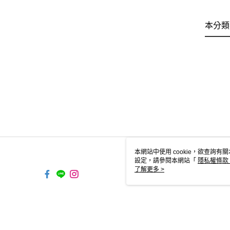
本分類
本網站中使用 cookie，欲查詢有關
設定，請參閱本網站「
隱私權條款
使用 cookie。
了解更多 >