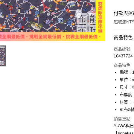
付款與運
超取滿NT$
付款方式
商品特色
信用卡一
商品編號
10437724
超商取貨
商品特色
LINE Pay
編號：11
單位：
Apple Pay
尺寸：幅
街口支付
布厚度
材質： 
Google Pa
※布料
大哥付你
銷售重點
相關說明
YUWA與日
【大哥付
AFTEE先
「soba
1.本服務