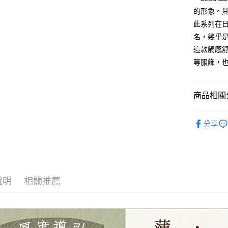
2.付款方
相關說明
的形象。
流程，驗
【關於「A
此系列在
ATM付款
完成交易
AFTEE
3.實際核
名，幾乎
便利好安
4.訂單成
１．簡單
這款觸感
消。如遇
２．便利
運送方式
等服飾，
無法說明
３．安心
【繳款方
全家取貨
1.分期款
【「AFT
醒簡訊。
每筆NT$6
１．於結帳
商品相關分
2.透過簡
付」結帳
帳／街口支
7-11取貨
２．訂單
🌸美日進
３．收到繳
分享
每筆NT$6
【注意事
／ATM／
YUWA有
1.本服務
※ 請注意
宅配
用戶於交
絡購買商品
布料分類
款買賣價
先享後付
每筆NT$1
2.基於同
🆕名師布料
※ 交易是
資料（包
是否繳費成
離島宅配
說明
相關推薦
用，由本
YUWA有
付客戶支
每筆NT$2
3.完整用
【注意事
１．透過由
交易，需