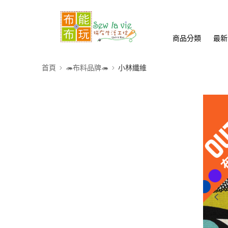
商品分類
最新
首頁
🦔布料品牌🦔
小林纖維