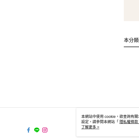
本分類
本網站中使用 cookie，欲查詢有關
設定，請參閱本網站「
隱私權條款
使用 cookie。
了解更多 >