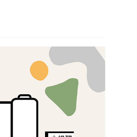
T專區🛒
🟥OUTLET布品｜紅標300元🟥
證手機門號後，選擇欲分期的期數、繳款截止日，確認付款後即
FTEE先享後付」】
。
先享後付是「在收到商品之後才付款」的支付方式。 讓您購物簡單
棉麻布/混麻布
准額度、可分期數及費用金額請依後續交易確認頁面所載為準。
心！
立30分鐘內，如未前往確認交易或遇審核未通過，訂單將自動取
：不需註冊會員、不需綁卡、不需儲值。
帆布
「轉專審核」未通過狀況，表示未達大哥付你分期系統評分，恕
：只要手機號碼，簡訊認證，即可結帳。
評估內容。
：先確認商品／服務後，再付款。
式說明】
付款
項不併入電信帳單，「大哥付你分期」於每月結算日後寄送繳費提
EE先享後付」結帳流程】
5，滿NT$1,500(含以上)免運費
方式選擇「AFTEE先享後付」後，將跳轉至「AFTEE先享後
訊連結打開帳單後，可選擇「超商條碼／台灣大直營門市／銀行轉
頁面，進行簡訊認證並確認金額後，即可完成結帳。
付／iPASS MONEY」等通路繳費。
付款
成立數日內，您將收到繳費通知簡訊。
費通知簡訊後14天內，點擊此簡訊中的連結，可透過四大超商
5，滿NT$1,500(含以上)免運費
項】
網路銀行／等多元方式進行付款，方視為交易完成。
係由「台灣大哥大股份有限公司」（以下簡稱本公司）所提供，讓
：結帳手續完成當下不需立刻繳費，但若您需要取消訂單，請聯
易時，得透過本服務購買商品或服務，並由商店將買賣／分期付
的店家。未經商家同意取消之訂單仍視為有效，需透過AFTEE
金債權讓與本公司後，依約使用本公司帳單繳交帳款。
繳納相關費用。
50，滿NT$1,500(含以上)免運費
意付款使用「大哥付你分期」之契約關係目的，商店將以您的個人
否成功請以「AFTEE先享後付 」之結帳頁面顯示為準，若有關於
含姓名、電話或地址）提供予台灣大哥大進項蒐集、處理及利
功／繳費後需取消欲退款等相關疑問，請聯繫「AFTEE先享後
公司與您本人進行分期帳單所需資料之確認、核對及更正。
援中心」
https://netprotections.freshdesk.com/support/home
40
戶服務條款，請詳閱以下連結：
https://oppay.tw/userRule
項】
恩沛科技股份有限公司提供之「AFTEE先享後付」服務完成之
依本服務之必要範圍內提供個人資料，並將交易相關給付款項請
讓予恩沛科技股份有限公司。
個人資料處理事宜，請瀏覽以下網址：