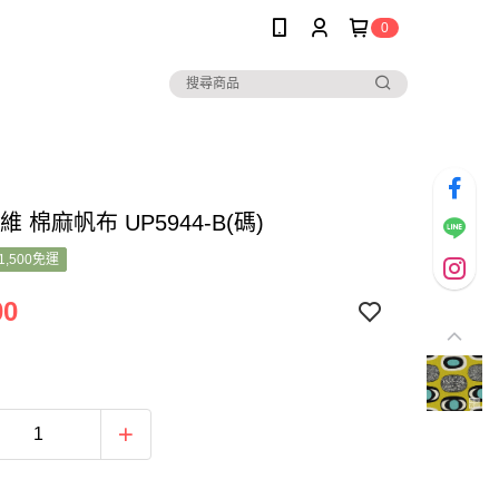
0
維 棉麻帆布 UP5944-B(碼)
1,500免運
00