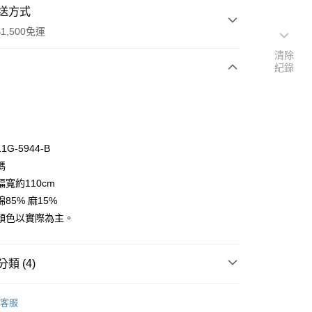
送方式
1,500免運
清除
紀錄
次付款
付款
G-5944-B
碼
寬約110cm
85% 麻15%
顏色以實際為主。
y
分期
類 (4)
你分期使用說明】
享後付
🦔
由台灣大哥大提供，台灣大哥大用戶可立即使用無須另外申請。
小林纖維
客服
式選擇「大哥付你分期」，訂單成立後會自動跳轉到大哥付的交易