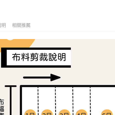
🛒OUTLE
流程，驗
【關於「A
ATM付款
完成交易
AFTEE
布料分類
3.實際核
便利好安
4.訂單成
１．簡單
布料分類
消。如遇
２．便利
運送方式
無法說明
說明
相關推薦
３．安心
【繳款方
全家取貨
1.分期款
【「AFT
醒簡訊。
每筆NT$6
１．於結帳
2.透過簡
付」結帳
帳／街口支
7-11取貨
２．訂單
３．收到繳
每筆NT$6
【注意事
／ATM／
1.本服務
※ 請注意
宅配
用戶於交
絡購買商品
款買賣價
先享後付
每筆NT$1
2.基於同
※ 交易是
資料（包
是否繳費成
離島宅配
用，由本
付客戶支
每筆NT$2
3.完整用
【注意事
１．透過由
交易，需
求債權轉
２．關於