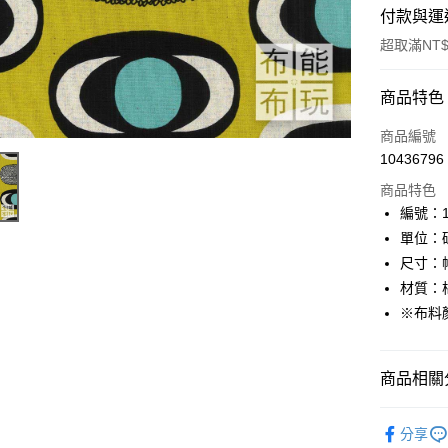
付款與運
超取滿NT$
付款方式
商品特色
信用卡一
商品編號
10436796
超商取貨
商品特色
LINE Pay
編號：11
單位：
Apple Pay
尺寸：幅
街口支付
材質：棉
※布料
Google Pa
大哥付你
商品相關分
相關說明
【大哥付
AFTEE先
🦔布料品牌
1.本服務
分享
2.付款方
相關說明