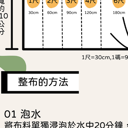
https://aft
３．未成
「AFTE
任。
４．使用「
即時審查
結果請求
５．嚴禁
形，恩沛
動。