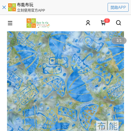
布能布玩
開啟APP
立刻使用官方APP
0
1
/
1