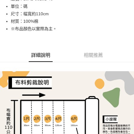
單位：碼
街口支付
尺寸：幅寬約110cm
Google Pay
材質：100%棉
※布品顏色以實際為主。
大哥付你分期
相關說明
【大哥付你分期使用說明】
AFTEE先享後付
1.本服務由台灣大哥大提供，台灣大哥大用戶可立即使用無須另外申請。
詳細說明
相關推薦
2.付款方式選擇「大哥付你分期」，訂單成立後會自動跳轉到大哥付的交易
相關說明
流程，驗證手機門號後，選擇欲分期的期數、繳款截止日，確認付款後即完
【關於「AFTEE先享後付」】
成交易。
ATM付款
AFTEE先享後付是「在收到商品之後才付款」的支付方式。 讓您購物簡單
3.實際核准額度、可分期數及費用金額請依後續交易確認頁面所載為準。
便利好安心！
4.訂單成立30分鐘內，如未前往確認交易或遇審核未通過，訂單將自動取
１．簡單：不需註冊會員、不需綁卡、不需儲值。
運送方式
消。如遇「轉專審核」未通過狀況，表示未達大哥付你分期系統評分，恕無
２．便利：只要手機號碼，簡訊認證，即可結帳。
法說明評估內容。
３．安心：先確認商品／服務後，再付款。
全家取貨付款
【繳款方式說明】
1.分期款項不併入電信帳單，「大哥付你分期」於每月結算日後寄送繳費提
每筆NT$65，滿NT$1,500(含以上)免運費
【「AFTEE先享後付」結帳流程】
醒簡訊。
１．於結帳方式選擇「AFTEE先享後付」後，將跳轉至「AFTEE先享後付」
2.透過簡訊連結打開帳單後，可選擇「超商條碼／台灣大直營門市／銀行轉
7-11取貨付款
結帳頁面，進行簡訊認證並確認金額後，即可完成結帳。
帳／街口支付／iPASS MONEY」等通路繳費。
２．訂單成立數日內，您將收到繳費通知簡訊。
每筆NT$65，滿NT$1,500(含以上)免運費
３．收到繳費通知簡訊後14天內，點擊此簡訊中的連結，可透過四大超商／
【注意事項】
ATM／網路銀行／等多元方式進行付款，方視為交易完成。
宅配
1.本服務係由「台灣大哥大股份有限公司」（以下簡稱本公司）所提供，讓
※ 請注意：結帳手續完成當下不需立刻繳費，但若您需要取消訂單，請聯絡