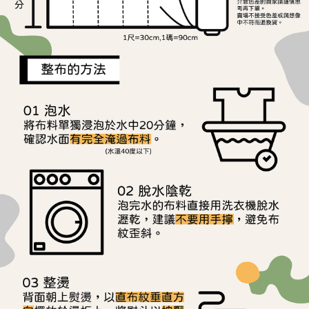
用戶於交易時，得透過本服務購買商品或服務，並由商店將買賣／分期付款
每筆NT$150，滿NT$1,500(含以上)免運費
購買商品的店家。未經商家同意取消之訂單仍視為有效，需透過AFTEE先享
買賣價金債權讓與本公司後，依約使用本公司帳單繳交帳款。
後付繳納相關費用。
2.基於同意付款使用「大哥付你分期」之契約關係目的，商店將以您的個人
離島宅配
※ 交易是否成功請以「AFTEE先享後付 」之結帳頁面顯示為準，若有關於
資料（包含姓名、電話或地址）提供予台灣大哥大進項蒐集、處理及利用，
是否繳費成功／繳費後需取消欲退款等相關疑問，請聯繫「AFTEE先享後付
每筆NT$240
由本公司與您本人進行分期帳單所需資料之確認、核對及更正。
客戶支援中心」
https://netprotections.freshdesk.com/support/home
3.完整用戶服務條款，請詳閱以下連結：
https://oppay.tw/userRule
【注意事項】
１．透過由恩沛科技股份有限公司提供之「AFTEE先享後付」服務完成之交
易，需依本服務之必要範圍內提供個人資料，並將交易相關給付款項請求債
權轉讓予恩沛科技股份有限公司。
２．關於個人資料處理事宜，請瀏覽以下網址：
https://aftee.tw/terms/#terms3
３．未成年的使用者請事先徵得法定代理人或監護人之同意方可使用
「AFTEE先享後付」，若未經同意申辦者引起之損失，本公司不負相關責
任。
４．使用「AFTEE先享後付」時，將依據個別帳號之用戶狀況，依本公司即
時審查核予不同之上限額度；若仍有額度不足之情形，本公司將視審查結果
請求用戶進行身份認證。
５．嚴禁一人註冊多個帳號或使用他人資訊註冊。若發現惡意使用之情形，
恩沛科技股份有限公司將有權停止該用戶之使用額度並採取法律行動。