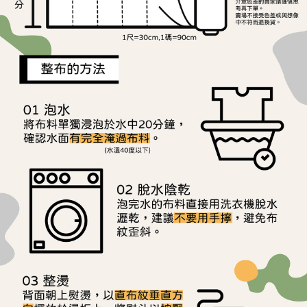
用戶於交易時，得透過本服務購買商品或服務，並由商店將買賣／分期付款
每筆NT$150，滿NT$1,500(含以上)免運費
購買商品的店家。未經商家同意取消之訂單仍視為有效，需透過AFTEE先享
買賣價金債權讓與本公司後，依約使用本公司帳單繳交帳款。
後付繳納相關費用。
2.基於同意付款使用「大哥付你分期」之契約關係目的，商店將以您的個人
離島宅配
※ 交易是否成功請以「AFTEE先享後付 」之結帳頁面顯示為準，若有關於
資料（包含姓名、電話或地址）提供予台灣大哥大進項蒐集、處理及利用，
是否繳費成功／繳費後需取消欲退款等相關疑問，請聯繫「AFTEE先享後付
每筆NT$240
由本公司與您本人進行分期帳單所需資料之確認、核對及更正。
客戶支援中心」
https://netprotections.freshdesk.com/support/home
3.完整用戶服務條款，請詳閱以下連結：
https://oppay.tw/userRule
【注意事項】
１．透過由恩沛科技股份有限公司提供之「AFTEE先享後付」服務完成之交
易，需依本服務之必要範圍內提供個人資料，並將交易相關給付款項請求債
權轉讓予恩沛科技股份有限公司。
２．關於個人資料處理事宜，請瀏覽以下網址：
https://aftee.tw/terms/#terms3
３．未成年的使用者請事先徵得法定代理人或監護人之同意方可使用
「AFTEE先享後付」，若未經同意申辦者引起之損失，本公司不負相關責
任。
４．使用「AFTEE先享後付」時，將依據個別帳號之用戶狀況，依本公司即
時審查核予不同之上限額度；若仍有額度不足之情形，本公司將視審查結果
請求用戶進行身份認證。
５．嚴禁一人註冊多個帳號或使用他人資訊註冊。若發現惡意使用之情形，
恩沛科技股份有限公司將有權停止該用戶之使用額度並採取法律行動。