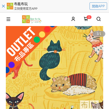
布能布玩
開啟APP
立刻使用官方APP
0
1
/
1