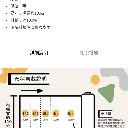
單位：碼
街口支付
尺寸：幅寬約109cm
Google Pay
材質：棉100%
※布料顏色以實際為主。
大哥付你分期
相關說明
【大哥付你分期使用說明】
AFTEE先享後付
1.本服務由台灣大哥大提供，台灣大哥大用戶可立即使用無須另外申請。
詳細說明
相關推薦
2.付款方式選擇「大哥付你分期」，訂單成立後會自動跳轉到大哥付的交易
相關說明
流程，驗證手機門號後，選擇欲分期的期數、繳款截止日，確認付款後即完
【關於「AFTEE先享後付」】
成交易。
ATM付款
AFTEE先享後付是「在收到商品之後才付款」的支付方式。 讓您購物簡單
3.實際核准額度、可分期數及費用金額請依後續交易確認頁面所載為準。
便利好安心！
4.訂單成立30分鐘內，如未前往確認交易或遇審核未通過，訂單將自動取
１．簡單：不需註冊會員、不需綁卡、不需儲值。
運送方式
消。如遇「轉專審核」未通過狀況，表示未達大哥付你分期系統評分，恕無
２．便利：只要手機號碼，簡訊認證，即可結帳。
法說明評估內容。
３．安心：先確認商品／服務後，再付款。
全家取貨付款
【繳款方式說明】
1.分期款項不併入電信帳單，「大哥付你分期」於每月結算日後寄送繳費提
每筆NT$65，滿NT$1,500(含以上)免運費
【「AFTEE先享後付」結帳流程】
醒簡訊。
１．於結帳方式選擇「AFTEE先享後付」後，將跳轉至「AFTEE先享後付」
2.透過簡訊連結打開帳單後，可選擇「超商條碼／台灣大直營門市／銀行轉
7-11取貨付款
結帳頁面，進行簡訊認證並確認金額後，即可完成結帳。
帳／街口支付／iPASS MONEY」等通路繳費。
２．訂單成立數日內，您將收到繳費通知簡訊。
每筆NT$65，滿NT$1,500(含以上)免運費
３．收到繳費通知簡訊後14天內，點擊此簡訊中的連結，可透過四大超商／
【注意事項】
ATM／網路銀行／等多元方式進行付款，方視為交易完成。
宅配
1.本服務係由「台灣大哥大股份有限公司」（以下簡稱本公司）所提供，讓
※ 請注意：結帳手續完成當下不需立刻繳費，但若您需要取消訂單，請聯絡