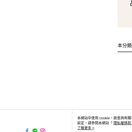
本分類
本網站中使用 cookie，欲查詢有關
設定，請參閱本網站「
隱私權條款
使用 cookie。
了解更多 >