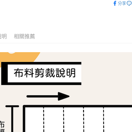
流程，驗
【關於「A
分享
ATM付款
完成交易
布料分類
AFTEE
3.實際核
便利好安
4.訂單成
１．簡單
消。如遇
２．便利
運送方式
無法說明
３．安心
【繳款方
說明
相關推薦
全家取貨
1.分期款
【「AFT
醒簡訊。
每筆NT$6
１．於結帳
2.透過簡
付」結帳
帳／街口支
7-11取貨
２．訂單
３．收到繳
每筆NT$6
【注意事
／ATM／
1.本服務
※ 請注意
宅配
用戶於交
絡購買商品
款買賣價
先享後付
每筆NT$1
2.基於同
※ 交易是
資料（包
是否繳費成
離島宅配
用，由本
付客戶支
每筆NT$2
3.完整用
【注意事
１．透過由
交易，需
求債權轉
２．關於