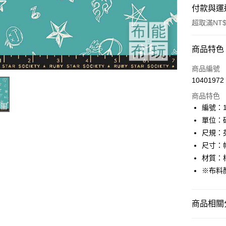
付款與運
超取滿NT$
付款方式
商品特色
信用卡一
商品編號
10401972
超商取貨
商品特色
LINE Pay
編號：10
單位：
Apple Pay
尺規：
街口支付
尺寸：幅
材質：棉
Google Pa
※布料
大哥付你
相關說明
【大哥付
商品相關分
AFTEE先
1.本服務
2.付款方
相關說明
🦔布料品牌