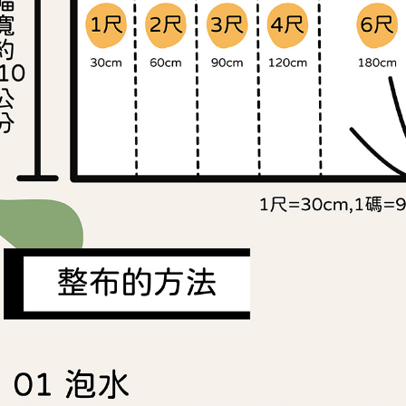
https://aft
３．未成
「AFTE
任。
４．使用「
即時審查
結果請求
５．嚴禁
形，恩沛
動。