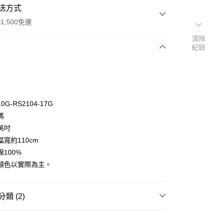
送方式
1,500免運
清除
紀錄
次付款
付款
G-RS2104-17G
碼
英吋
寬約110cm
100%
y
顏色以實際為主。
分期
你分期使用說明】
類 (2)
享後付
由台灣大哥大提供，台灣大哥大用戶可立即使用無須另外申請。
式選擇「大哥付你分期」，訂單成立後會自動跳轉到大哥付的交易
🦔
MODA