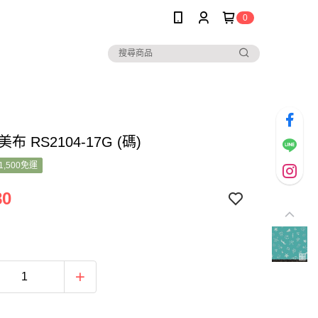
0
美布 RS2104-17G (碼)
1,500免運
80