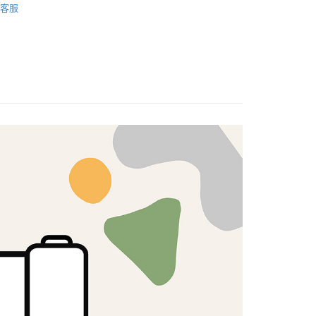
證手機門號後，選擇欲分期的期數、繳款截止日，確認付款後即
FTEE先享後付」】
客服
。
先享後付是「在收到商品之後才付款」的支付方式。 讓您購物簡單
歐美棉布
准額度、可分期數及費用金額請依後續交易確認頁面所載為準。
心！
立30分鐘內，如未前往確認交易或遇審核未通過，訂單將自動取
：不需註冊會員、不需綁卡、不需儲值。
「轉專審核」未通過狀況，表示未達大哥付你分期系統評分，恕
：只要手機號碼，簡訊認證，即可結帳。
評估內容。
：先確認商品／服務後，再付款。
式說明】
付款
項不併入電信帳單，「大哥付你分期」於每月結算日後寄送繳費提
EE先享後付」結帳流程】
5，滿NT$1,500(含以上)免運費
方式選擇「AFTEE先享後付」後，將跳轉至「AFTEE先享後
訊連結打開帳單後，可選擇「超商條碼／台灣大直營門市／銀行轉
頁面，進行簡訊認證並確認金額後，即可完成結帳。
付／iPASS MONEY」等通路繳費。
付款
成立數日內，您將收到繳費通知簡訊。
費通知簡訊後14天內，點擊此簡訊中的連結，可透過四大超商
5，滿NT$1,500(含以上)免運費
項】
網路銀行／等多元方式進行付款，方視為交易完成。
係由「台灣大哥大股份有限公司」（以下簡稱本公司）所提供，讓
：結帳手續完成當下不需立刻繳費，但若您需要取消訂單，請聯
易時，得透過本服務購買商品或服務，並由商店將買賣／分期付
的店家。未經商家同意取消之訂單仍視為有效，需透過AFTEE
金債權讓與本公司後，依約使用本公司帳單繳交帳款。
繳納相關費用。
50，滿NT$1,500(含以上)免運費
意付款使用「大哥付你分期」之契約關係目的，商店將以您的個人
否成功請以「AFTEE先享後付 」之結帳頁面顯示為準，若有關於
含姓名、電話或地址）提供予台灣大哥大進項蒐集、處理及利
功／繳費後需取消欲退款等相關疑問，請聯繫「AFTEE先享後
公司與您本人進行分期帳單所需資料之確認、核對及更正。
援中心」
https://netprotections.freshdesk.com/support/home
40
戶服務條款，請詳閱以下連結：
https://oppay.tw/userRule
項】
恩沛科技股份有限公司提供之「AFTEE先享後付」服務完成之
依本服務之必要範圍內提供個人資料，並將交易相關給付款項請
讓予恩沛科技股份有限公司。
個人資料處理事宜，請瀏覽以下網址：