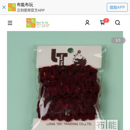
布能布玩
開啟APP
立刻使用官方APP
0
1
/
1