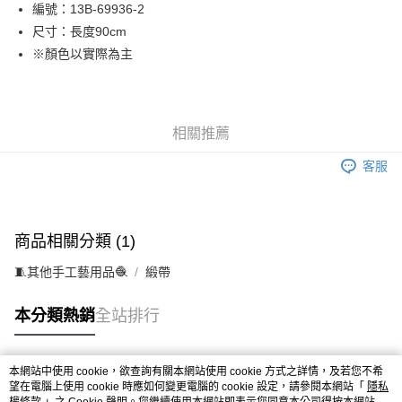
運送方式
編號：13B-69936-2
2.付款方式選擇「大哥付你分期」，訂單成立後會自動跳轉到大哥付的交易
流程，驗證手機門號後，選擇欲分期的期數、繳款截止日，確認付款後即完
尺寸：長度90cm
宅配
成交易。
※顏色以實際為主
每筆NT$150，滿NT$1,500(含以上)免運費
3.實際核准額度、可分期數及費用金額請依後續交易確認頁面所載為準。
4.訂單成立30分鐘內，如未前往確認交易或遇審核未通過，訂單將自動取
消。如遇「轉專審核」未通過狀況，表示未達大哥付你分期系統評分，恕無
法說明評估內容。
【繳款方式說明】
相關推薦
1.分期款項不併入電信帳單，「大哥付你分期」於每月結算日後寄送繳費提
醒簡訊。
客服
2.透過簡訊連結打開帳單後，可選擇「超商條碼／台灣大直營門市／銀行轉
帳／街口支付／iPASS MONEY」等通路繳費。
【注意事項】
商品相關分類 (1)
1.本服務係由「台灣大哥大股份有限公司」（以下簡稱本公司）所提供，讓
用戶於交易時，得透過本服務購買商品或服務，並由商店將買賣／分期付款
🧵其他手工藝用品🧶
買賣價金債權讓與本公司後，依約使用本公司帳單繳交帳款。
緞帶
2.基於同意付款使用「大哥付你分期」之契約關係目的，商店將以您的個人
資料（包含姓名、電話或地址）提供予台灣大哥大進項蒐集、處理及利用，
本分類熱銷
全站排行
由本公司與您本人進行分期帳單所需資料之確認、核對及更正。
3.完整用戶服務條款，請詳閱以下連結：
https://oppay.tw/userRule
本網站中使用 cookie，欲查詢有關本網站使用 cookie 方式之詳情，及若您不希
熱門標籤
望在電腦上使用 cookie 時應如何變更電腦的 cookie 設定，請參閱本網站「
隱私