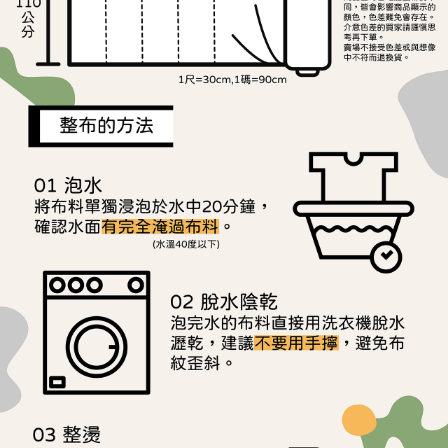
用戶於交易時，得透過本服務購買商品或服務，並由商店將買賣／分期付款
每筆NT$150，滿NT$1,500(含以上)免運費
購買商品的店家。未經商家同意取消之訂單仍視為有效，需透過AFTEE先享
買賣價金債權讓與本公司後，依約使用本公司帳單繳交帳款。
後付繳納相關費用。
2.基於同意付款使用「大哥付你分期」之契約關係目的，商店將以您的個人
離島宅配
※ 交易是否成功請以「AFTEE先享後付 」之結帳頁面顯示為準，若有關於
資料（包含姓名、電話或地址）提供予台灣大哥大進項蒐集、處理及利用，
是否繳費成功／繳費後需取消欲退款等相關疑問，請聯繫「AFTEE先享後付
每筆NT$240
由本公司與您本人進行分期帳單所需資料之確認、核對及更正。
客戶支援中心」
https://netprotections.freshdesk.com/support/home
3.完整用戶服務條款，請詳閱以下連結：
https://oppay.tw/userRule
【注意事項】
１．透過由恩沛科技股份有限公司提供之「AFTEE先享後付」服務完成之交
易，需依本服務之必要範圍內提供個人資料，並將交易相關給付款項請求債
權轉讓予恩沛科技股份有限公司。
２．關於個人資料處理事宜，請瀏覽以下網址：
https://aftee.tw/terms/#terms3
３．未成年的使用者請事先徵得法定代理人或監護人之同意方可使用
「AFTEE先享後付」，若未經同意申辦者引起之損失，本公司不負相關責
任。
４．使用「AFTEE先享後付」時，將依據個別帳號之用戶狀況，依本公司即
時審查核予不同之上限額度；若仍有額度不足之情形，本公司將視審查結果
請求用戶進行身份認證。
５．嚴禁一人註冊多個帳號或使用他人資訊註冊。若發現惡意使用之情形，
恩沛科技股份有限公司將有權停止該用戶之使用額度並採取法律行動。