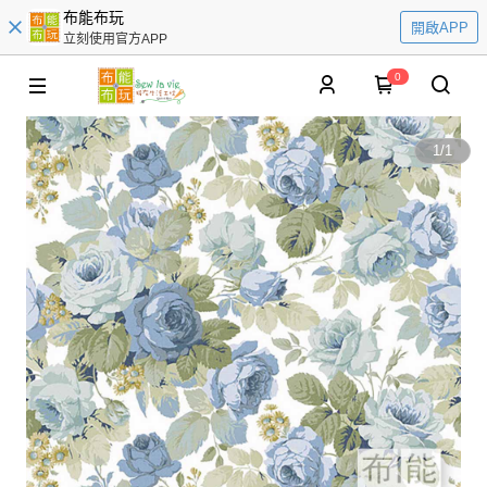
布能布玩
開啟APP
立刻使用官方APP
0
1
/
1