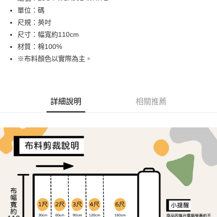
單位：碼
街口支付
尺規：英吋
Google Pay
尺寸：幅寬約110cm
材質：棉100%
大哥付你分期
※布料顏色以實際為主。
相關說明
【大哥付你分期使用說明】
AFTEE先享後付
1.本服務由台灣大哥大提供，台灣大哥大用戶可立即使用無須另外申請。
2.付款方式選擇「大哥付你分期」，訂單成立後會自動跳轉到大哥付的交易
相關說明
流程，驗證手機門號後，選擇欲分期的期數、繳款截止日，確認付款後即完
詳細說明
相關推薦
【關於「AFTEE先享後付」】
成交易。
ATM付款
AFTEE先享後付是「在收到商品之後才付款」的支付方式。 讓您購物簡單
3.實際核准額度、可分期數及費用金額請依後續交易確認頁面所載為準。
便利好安心！
4.訂單成立30分鐘內，如未前往確認交易或遇審核未通過，訂單將自動取
１．簡單：不需註冊會員、不需綁卡、不需儲值。
運送方式
消。如遇「轉專審核」未通過狀況，表示未達大哥付你分期系統評分，恕無
２．便利：只要手機號碼，簡訊認證，即可結帳。
法說明評估內容。
３．安心：先確認商品／服務後，再付款。
全家取貨付款
【繳款方式說明】
1.分期款項不併入電信帳單，「大哥付你分期」於每月結算日後寄送繳費提
每筆NT$65，滿NT$1,500(含以上)免運費
【「AFTEE先享後付」結帳流程】
醒簡訊。
１．於結帳方式選擇「AFTEE先享後付」後，將跳轉至「AFTEE先享後付」
2.透過簡訊連結打開帳單後，可選擇「超商條碼／台灣大直營門市／銀行轉
7-11取貨付款
結帳頁面，進行簡訊認證並確認金額後，即可完成結帳。
帳／街口支付／iPASS MONEY」等通路繳費。
２．訂單成立數日內，您將收到繳費通知簡訊。
每筆NT$65，滿NT$1,500(含以上)免運費
３．收到繳費通知簡訊後14天內，點擊此簡訊中的連結，可透過四大超商／
【注意事項】
ATM／網路銀行／等多元方式進行付款，方視為交易完成。
宅配
1.本服務係由「台灣大哥大股份有限公司」（以下簡稱本公司）所提供，讓
※ 請注意：結帳手續完成當下不需立刻繳費，但若您需要取消訂單，請聯絡