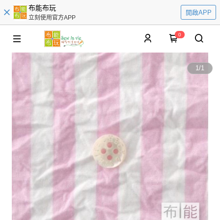
布能布玩
開啟APP
立刻使用官方APP
0
1
/
1