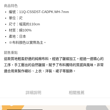
LINE Pay
商品特色
Apple Pay
編號：11Q-CSSDST-CADPK.WH-7mm
單位：尺
街口支付
尺寸：幅寬約110cm
Google Pay
材質：綿100%
產地：日本
大哥付你分期
※布料顏色以實際為主。
相關說明
【大哥付你分期使用說明】
銷售重點
AFTEE先享後付
1.本服務由台灣大哥大提供，台灣大哥大用戶可立即使用無須另外申請。
2.付款方式選擇「大哥付你分期」，訂單成立後會自動跳轉到大哥付的交易
這款質地輕盈舒適的純棉布料，經過了皺褶加工。經過一道精心的
相關說明
流程，驗證手機門號後，選擇欲分期的期數、繳款截止日，確認付款後即完
工序，手工壓出的自然皺摺，賦予了布料獨特的質感與風味。非常
【關於「AFTEE先享後付」】
成交易。
ATM付款
AFTEE先享後付是「在收到商品之後才付款」的支付方式。 讓您購物簡單
適合用來製作襯衫、上衣、洋裝、裙子等服飾。
3.實際核准額度、可分期數及費用金額請依後續交易確認頁面所載為準。
便利好安心！
4.訂單成立30分鐘內，如未前往確認交易或遇審核未通過，訂單將自動取
１．簡單：不需註冊會員、不需綁卡、不需儲值。
運送方式
消。如遇「轉專審核」未通過狀況，表示未達大哥付你分期系統評分，恕無
２．便利：只要手機號碼，簡訊認證，即可結帳。
法說明評估內容。
３．安心：先確認商品／服務後，再付款。
全家取貨付款
【繳款方式說明】
詳細說明
相關推薦
1.分期款項不併入電信帳單，「大哥付你分期」於每月結算日後寄送繳費提
每筆NT$65，滿NT$1,500(含以上)免運費
【「AFTEE先享後付」結帳流程】
醒簡訊。
１．於結帳方式選擇「AFTEE先享後付」後，將跳轉至「AFTEE先享後付」
2.透過簡訊連結打開帳單後，可選擇「超商條碼／台灣大直營門市／銀行轉
7-11取貨付款
結帳頁面，進行簡訊認證並確認金額後，即可完成結帳。
帳／街口支付／iPASS MONEY」等通路繳費。
２．訂單成立數日內，您將收到繳費通知簡訊。