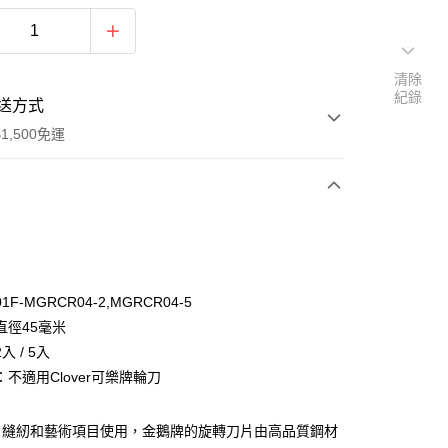
清除
紀錄
送方式
1,500免運
次付款
付款
F-MGRCR04-2,MGRCR04-5
直徑45毫米
入 / 5入
不適用Clover可樂牌輪刀
y
、縫紉和藝術項目使用，金鵝牌的旋轉刀片由高品質鋼材
分期