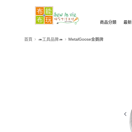
商品分類
最新
首頁
🦔工具品牌🦔
MetalGoose金鵝牌