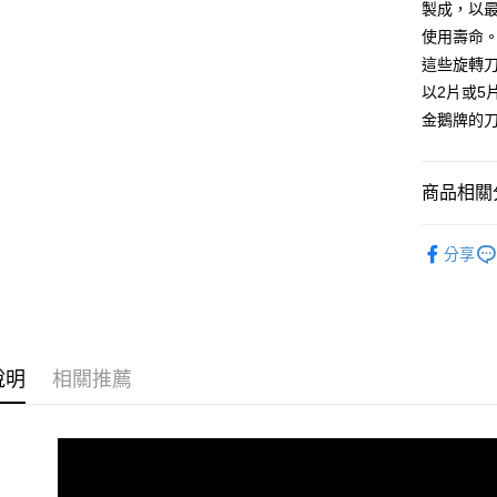
製成，以
相關說明
使用壽命
【大哥付
AFTEE先
這些旋轉
1.本服務
2.付款方
相關說明
以2片或5
流程，驗
【關於「A
金鵝牌的刀片
ATM付款
完成交易
AFTEE
3.實際核
便利好安
4.訂單成
１．簡單
消。如遇
２．便利
商品相關分
運送方式
無法說明
３．安心
【繳款方
🦔工具品牌
全家取貨
1.分期款
【「AFT
分享
醒簡訊。
每筆NT$6
１．於結帳
👜拼布．
2.透過簡
付」結帳
帳／街口支
7-11取貨
👗洋裁用品
２．訂單
３．收到繳
每筆NT$6
【注意事
工具分類
／ATM／
1.本服務
※ 請注意
說明
相關推薦
宅配
用戶於交
絡購買商品
款買賣價
先享後付
每筆NT$1
2.基於同
※ 交易是
資料（包
是否繳費成
離島宅配
用，由本
付客戶支
每筆NT$2
3.完整用