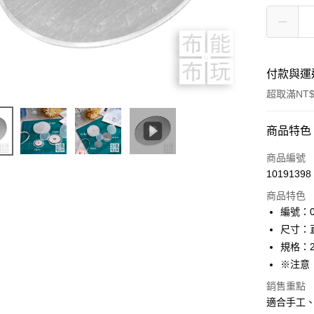
付款與運
超取滿NT$
付款方式
商品特色
信用卡一
商品編號
10191398
超商取貨
商品特色
LINE Pay
編號：01
尺寸：
Apple Pay
規格：2
街口支付
※注意：
Google Pa
銷售重點
適合手工
大哥付你