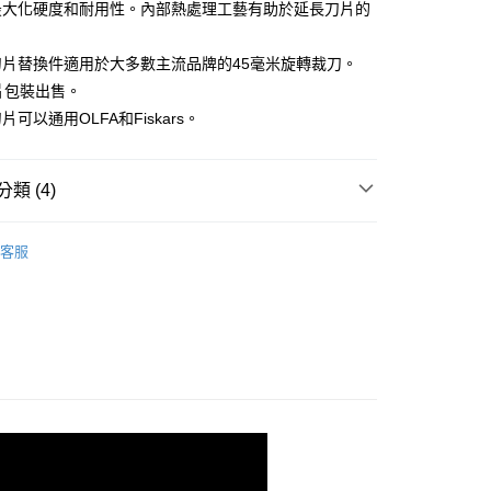
最大化硬度和耐用性。內部熱處理工藝有助於延長刀片的
。
你分期使用說明】
享後付
刀片替換件適用於大多數主流品牌的45毫米旋轉裁刀。
由台灣大哥大提供，台灣大哥大用戶可立即使用無須另外申請。
式選擇「大哥付你分期」，訂單成立後會自動跳轉到大哥付的交易
片包裝出售。
證手機門號後，選擇欲分期的期數、繳款截止日，確認付款後即
FTEE先享後付」】
可以通用OLFA和Fiskars。
。
先享後付是「在收到商品之後才付款」的支付方式。 讓您購物簡單
准額度、可分期數及費用金額請依後續交易確認頁面所載為準。
心！
立30分鐘內，如未前往確認交易或遇審核未通過，訂單將自動取
：不需註冊會員、不需綁卡、不需儲值。
「轉專審核」未通過狀況，表示未達大哥付你分期系統評分，恕
：只要手機號碼，簡訊認證，即可結帳。
類 (4)
評估內容。
：先確認商品／服務後，再付款。
式說明】
🦔
MetalGoose金鵝牌
付款
項不併入電信帳單，「大哥付你分期」於每月結算日後寄送繳費提
EE先享後付」結帳流程】
客服
5，滿NT$1,500(含以上)免運費
方式選擇「AFTEE先享後付」後，將跳轉至「AFTEE先享後
包包用品👜
工具
訊連結打開帳單後，可選擇「超商條碼／台灣大直營門市／銀行轉
頁面，進行簡訊認證並確認金額後，即可完成結帳。
付／iPASS MONEY」等通路繳費。
付款
👗
成立數日內，您將收到繳費通知簡訊。
工具
費通知簡訊後14天內，點擊此簡訊中的連結，可透過四大超商
5，滿NT$1,500(含以上)免運費
項】
剪刀．輪刀．拆線器．切割墊
網路銀行／等多元方式進行付款，方視為交易完成。
係由「台灣大哥大股份有限公司」（以下簡稱本公司）所提供，讓
：結帳手續完成當下不需立刻繳費，但若您需要取消訂單，請聯
易時，得透過本服務購買商品或服務，並由商店將買賣／分期付
的店家。未經商家同意取消之訂單仍視為有效，需透過AFTEE
金債權讓與本公司後，依約使用本公司帳單繳交帳款。
繳納相關費用。
50，滿NT$1,500(含以上)免運費
意付款使用「大哥付你分期」之契約關係目的，商店將以您的個人
否成功請以「AFTEE先享後付 」之結帳頁面顯示為準，若有關於
含姓名、電話或地址）提供予台灣大哥大進項蒐集、處理及利
功／繳費後需取消欲退款等相關疑問，請聯繫「AFTEE先享後
公司與您本人進行分期帳單所需資料之確認、核對及更正。
援中心」
https://netprotections.freshdesk.com/support/home
40
戶服務條款，請詳閱以下連結：
https://oppay.tw/userRule