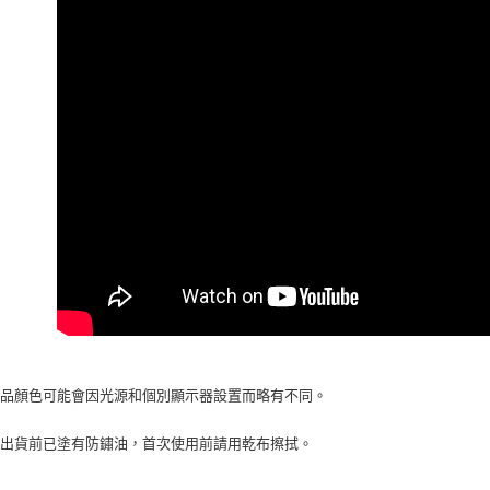
【注意事
１．透過由
交易，需
求債權轉
２．關於
https://aft
３．未成
「AFTE
任。
４．使用「
即時審查
結果請求
５．嚴禁
形，恩沛
動。
產品顏色可能會因光源和個別顯示器設置而略有不同。
在出貨前已塗有防鏽油，首次使用前請用乾布擦拭。