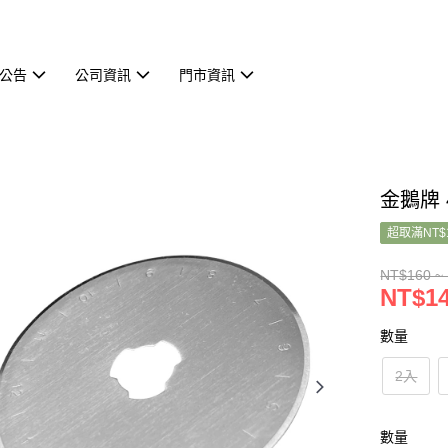
公告
公司資訊
門市資訊
金鵝牌 
超取滿NT$
NT$160 ~
NT$14
數量
2入
數量