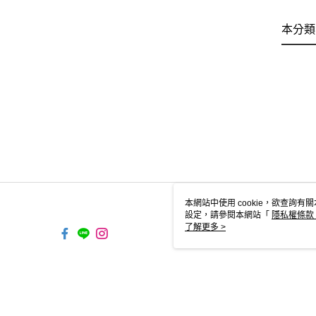
本分類
本網站中使用 cookie，欲查詢有關
設定，請參閱本網站「
隱私權條款
使用 cookie。
了解更多 >