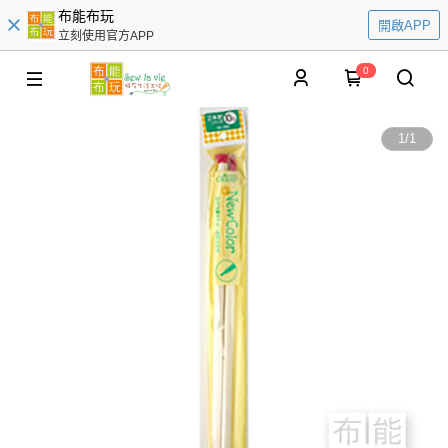
布能布玩
開啟APP
立刻使用官方APP
0
1
/
1