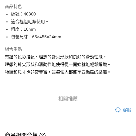
LINE Pay
商品特色
Apple Pay
編號：46360
適合極粗毛線使用。
街口支付
粗度：10mm
Google Pay
包裝尺寸：65×455×24mm
大哥付你分期
銷售重點
相關說明
有趣的色彩搭配、理想的針尖形狀和良好的滑動性能。
【大哥付你分期使用說明】
理想的針尖形狀和滑動性能使得從一開始就能輕鬆編織。
AFTEE先享後付
1.本服務由台灣大哥大提供，台灣大哥大用戶可立即使用無須另外申請。
2.付款方式選擇「大哥付你分期」，訂單成立後會自動跳轉到大哥付的交易
種類和尺寸也非常豐富，讓每個人都能享受編織的樂趣。
相關說明
流程，驗證手機門號後，選擇欲分期的期數、繳款截止日，確認付款後即完
【關於「AFTEE先享後付」】
成交易。
ATM付款
AFTEE先享後付是「在收到商品之後才付款」的支付方式。 讓您購物簡單
3.實際核准額度、可分期數及費用金額請依後續交易確認頁面所載為準。
便利好安心！
4.訂單成立30分鐘內，如未前往確認交易或遇審核未通過，訂單將自動取
１．簡單：不需註冊會員、不需綁卡、不需儲值。
運送方式
相關推薦
消。如遇「轉專審核」未通過狀況，表示未達大哥付你分期系統評分，恕無
２．便利：只要手機號碼，簡訊認證，即可結帳。
法說明評估內容。
３．安心：先確認商品／服務後，再付款。
全家取貨付款
客服
【繳款方式說明】
1.分期款項不併入電信帳單，「大哥付你分期」於每月結算日後寄送繳費提
每筆NT$65，滿NT$1,500(含以上)免運費
【「AFTEE先享後付」結帳流程】
醒簡訊。
１．於結帳方式選擇「AFTEE先享後付」後，將跳轉至「AFTEE先享後付」
2.透過簡訊連結打開帳單後，可選擇「超商條碼／台灣大直營門市／銀行轉
7-11取貨付款
結帳頁面，進行簡訊認證並確認金額後，即可完成結帳。
帳／街口支付／iPASS MONEY」等通路繳費。
２．訂單成立數日內，您將收到繳費通知簡訊。
商品相關分類 (2)