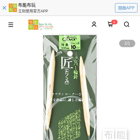
布能布玩
開啟APP
立刻使用官方APP
0
1
/
1