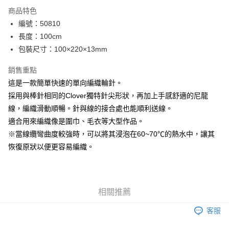
LINE Pay
商品特色
Apple Pay
編號：50810
長度：100cm
街口支付
包裝尺寸：100×220×13mm
Google Pay
銷售重點
大哥付你分期
這是一款簡單快速的單向編織輪針。
相關說明
採用與棒針相同的Clover獨特針尖形狀，再加上手感舒適的尼龍
【大哥付你分期使用說明】
線，編織滑動順暢。針與線的接合處也能順利送線。
AFTEE先享後付
1.本服務由台灣大哥大提供，台灣大哥大用戶可立即使用無須另外申請。
2.付款方式選擇「大哥付你分期」，訂單成立後會自動跳轉到大哥付的交易
適合用來編織像是圍巾、毛衣等大型作品。
相關說明
流程，驗證手機門號後，選擇欲分期的期數、繳款截止日，確認付款後即完
※當線纜彎曲度較強時，可以將其浸泡在60~70℃的熱水中，讓其
【關於「AFTEE先享後付」】
成交易。
ATM付款
AFTEE先享後付是「在收到商品之後才付款」的支付方式。 讓您購物簡單
恢復原狀以便更容易編織。
3.實際核准額度、可分期數及費用金額請依後續交易確認頁面所載為準。
便利好安心！
4.訂單成立30分鐘內，如未前往確認交易或遇審核未通過，訂單將自動取
１．簡單：不需註冊會員、不需綁卡、不需儲值。
運送方式
消。如遇「轉專審核」未通過狀況，表示未達大哥付你分期系統評分，恕無
２．便利：只要手機號碼，簡訊認證，即可結帳。
法說明評估內容。
３．安心：先確認商品／服務後，再付款。
全家取貨付款
【繳款方式說明】
相關推薦
1.分期款項不併入電信帳單，「大哥付你分期」於每月結算日後寄送繳費提
每筆NT$65，滿NT$1,500(含以上)免運費
【「AFTEE先享後付」結帳流程】
醒簡訊。
１．於結帳方式選擇「AFTEE先享後付」後，將跳轉至「AFTEE先享後付」
客服
2.透過簡訊連結打開帳單後，可選擇「超商條碼／台灣大直營門市／銀行轉
7-11取貨付款
結帳頁面，進行簡訊認證並確認金額後，即可完成結帳。
帳／街口支付／iPASS MONEY」等通路繳費。
２．訂單成立數日內，您將收到繳費通知簡訊。