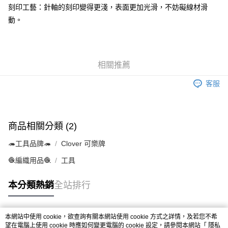
每筆NT$65，滿NT$1,500(含以上)免運費
３．收到繳費通知簡訊後14天內，點擊此簡訊中的連結，可透過四大超商／
刻印工藝：針軸的刻印變得更淺，表面更加光滑，不妨礙線材滑
【注意事項】
ATM／網路銀行／等多元方式進行付款，方視為交易完成。
宅配
動。
1.本服務係由「台灣大哥大股份有限公司」（以下簡稱本公司）所提供，讓
※ 請注意：結帳手續完成當下不需立刻繳費，但若您需要取消訂單，請聯絡
用戶於交易時，得透過本服務購買商品或服務，並由商店將買賣／分期付款
每筆NT$150，滿NT$1,500(含以上)免運費
購買商品的店家。未經商家同意取消之訂單仍視為有效，需透過AFTEE先享
買賣價金債權讓與本公司後，依約使用本公司帳單繳交帳款。
後付繳納相關費用。
2.基於同意付款使用「大哥付你分期」之契約關係目的，商店將以您的個人
離島宅配
※ 交易是否成功請以「AFTEE先享後付 」之結帳頁面顯示為準，若有關於
資料（包含姓名、電話或地址）提供予台灣大哥大進項蒐集、處理及利用，
是否繳費成功／繳費後需取消欲退款等相關疑問，請聯繫「AFTEE先享後付
相關推薦
每筆NT$240
由本公司與您本人進行分期帳單所需資料之確認、核對及更正。
客戶支援中心」
https://netprotections.freshdesk.com/support/home
3.完整用戶服務條款，請詳閱以下連結：
https://oppay.tw/userRule
客服
【注意事項】
１．透過由恩沛科技股份有限公司提供之「AFTEE先享後付」服務完成之交
易，需依本服務之必要範圍內提供個人資料，並將交易相關給付款項請求債
權轉讓予恩沛科技股份有限公司。
商品相關分類 (2)
２．關於個人資料處理事宜，請瀏覽以下網址：
https://aftee.tw/terms/#terms3
🦔工具品牌🦔
３．未成年的使用者請事先徵得法定代理人或監護人之同意方可使用
Clover 可樂牌
「AFTEE先享後付」，若未經同意申辦者引起之損失，本公司不負相關責
🧶編織用品🧶
工具
任。
４．使用「AFTEE先享後付」時，將依據個別帳號之用戶狀況，依本公司即
時審查核予不同之上限額度；若仍有額度不足之情形，本公司將視審查結果
本分類熱銷
全站排行
請求用戶進行身份認證。
５．嚴禁一人註冊多個帳號或使用他人資訊註冊。若發現惡意使用之情形，
恩沛科技股份有限公司將有權停止該用戶之使用額度並採取法律行動。
本網站中使用 cookie，欲查詢有關本網站使用 cookie 方式之詳情，及若您不希
熱門標籤
望在電腦上使用 cookie 時應如何變更電腦的 cookie 設定，請參閱本網站「
隱私