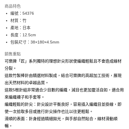
LINE Pay
商品特色
Apple Pay
編號：54376
材質：竹
街口支付
產地：日本
Google Pay
長度：12.5cm
包裝尺寸：38×180×4.5mm
大哥付你分期
相關說明
銷售重點
【大哥付你分期使用說明】
可樂牌「匠」系列獨特的理想針尖形狀使編織輕鬆且不會造成線材
AFTEE先享後付
1.本服務由台灣大哥大提供，台灣大哥大用戶可立即使用無須另外申請。
2.付款方式選擇「大哥付你分期」，訂單成立後會自動跳轉到大哥付的交易
分裂。
相關說明
流程，驗證手機門號後，選擇欲分期的期數、繳款截止日，確認付款後即完
這款竹製棒針由精選材料製成，結合可樂牌的高超加工技術，展現
【關於「AFTEE先享後付」】
成交易。
ATM付款
AFTEE先享後付是「在收到商品之後才付款」的支付方式。 讓您購物簡單
出天然材料的卓越品質。
3.實際核准額度、可分期數及費用金額請依後續交易確認頁面所載為準。
便利好安心！
4.訂單成立30分鐘內，如未前往確認交易或遇審核未通過，訂單將自動取
這款5根針組非常適合少目數的編織，減目也更加靈活自如，適合用
１．簡單：不需註冊會員、不需綁卡、不需儲值。
運送方式
消。如遇「轉專審核」未通過狀況，表示未達大哥付你分期系統評分，恕無
２．便利：只要手機號碼，簡訊認證，即可結帳。
來編織襪子和手套等。
法說明評估內容。
３．安心：先確認商品／服務後，再付款。
全家取貨付款
編織輕鬆的針尖：針尖設計平衡良好，容易插入編織目並掛線，即
【繳款方式說明】
1.分期款項不併入電信帳單，「大哥付你分期」於每月結算日後寄送繳費提
每筆NT$65，滿NT$1,500(含以上)免運費
使一次拾取多目或進行針尖操作也比以往更輕鬆。
【「AFTEE先享後付」結帳流程】
醒簡訊。
１．於結帳方式選擇「AFTEE先享後付」後，將跳轉至「AFTEE先享後付」
滑順的表面：針身經過精細拋光，與手部自然貼合，線材滑動順
2.透過簡訊連結打開帳單後，可選擇「超商條碼／台灣大直營門市／銀行轉
7-11取貨付款
結帳頁面，進行簡訊認證並確認金額後，即可完成結帳。
帳／街口支付／iPASS MONEY」等通路繳費。
暢。
２．訂單成立數日內，您將收到繳費通知簡訊。