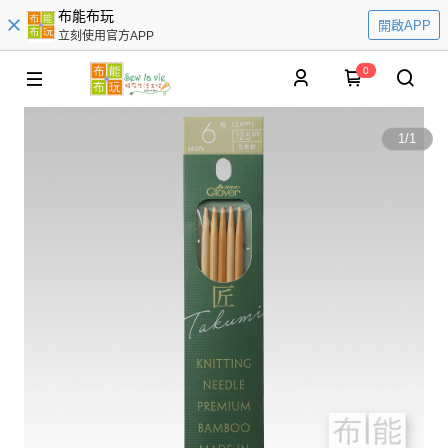
布能布玩
開啟APP
立刻使用官方APP
0
1
/
1