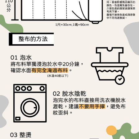
用戶於交易時，得透過本服務購買商品或服務，並由商店將買賣／分期付款
每筆NT$150，滿NT$1,500(含以上)免運費
購買商品的店家。未經商家同意取消之訂單仍視為有效，需透過AFTEE先享
買賣價金債權讓與本公司後，依約使用本公司帳單繳交帳款。
後付繳納相關費用。
2.基於同意付款使用「大哥付你分期」之契約關係目的，商店將以您的個人
離島宅配
※ 交易是否成功請以「AFTEE先享後付 」之結帳頁面顯示為準，若有關於
資料（包含姓名、電話或地址）提供予台灣大哥大進項蒐集、處理及利用，
是否繳費成功／繳費後需取消欲退款等相關疑問，請聯繫「AFTEE先享後付
每筆NT$240
由本公司與您本人進行分期帳單所需資料之確認、核對及更正。
客戶支援中心」
https://netprotections.freshdesk.com/support/home
3.完整用戶服務條款，請詳閱以下連結：
https://oppay.tw/userRule
【注意事項】
１．透過由恩沛科技股份有限公司提供之「AFTEE先享後付」服務完成之交
易，需依本服務之必要範圍內提供個人資料，並將交易相關給付款項請求債
權轉讓予恩沛科技股份有限公司。
２．關於個人資料處理事宜，請瀏覽以下網址：
https://aftee.tw/terms/#terms3
３．未成年的使用者請事先徵得法定代理人或監護人之同意方可使用
「AFTEE先享後付」，若未經同意申辦者引起之損失，本公司不負相關責
任。
４．使用「AFTEE先享後付」時，將依據個別帳號之用戶狀況，依本公司即
時審查核予不同之上限額度；若仍有額度不足之情形，本公司將視審查結果
請求用戶進行身份認證。
５．嚴禁一人註冊多個帳號或使用他人資訊註冊。若發現惡意使用之情形，
恩沛科技股份有限公司將有權停止該用戶之使用額度並採取法律行動。