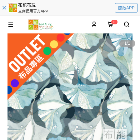
布能布玩
開啟APP
立刻使用官方APP
0
1
/
1