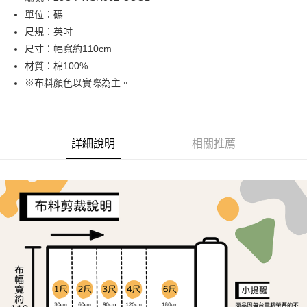
單位：碼
街口支付
尺規：英吋
Google Pay
尺寸：幅寬約110cm
材質：棉100%
大哥付你分期
※布料顏色以實際為主。
相關說明
【大哥付你分期使用說明】
AFTEE先享後付
1.本服務由台灣大哥大提供，台灣大哥大用戶可立即使用無須另外申請。
2.付款方式選擇「大哥付你分期」，訂單成立後會自動跳轉到大哥付的交易
相關說明
流程，驗證手機門號後，選擇欲分期的期數、繳款截止日，確認付款後即完
詳細說明
相關推薦
【關於「AFTEE先享後付」】
成交易。
ATM付款
AFTEE先享後付是「在收到商品之後才付款」的支付方式。 讓您購物簡單
3.實際核准額度、可分期數及費用金額請依後續交易確認頁面所載為準。
便利好安心！
4.訂單成立30分鐘內，如未前往確認交易或遇審核未通過，訂單將自動取
１．簡單：不需註冊會員、不需綁卡、不需儲值。
運送方式
消。如遇「轉專審核」未通過狀況，表示未達大哥付你分期系統評分，恕無
２．便利：只要手機號碼，簡訊認證，即可結帳。
法說明評估內容。
３．安心：先確認商品／服務後，再付款。
全家取貨付款
【繳款方式說明】
1.分期款項不併入電信帳單，「大哥付你分期」於每月結算日後寄送繳費提
每筆NT$65，滿NT$1,500(含以上)免運費
【「AFTEE先享後付」結帳流程】
醒簡訊。
１．於結帳方式選擇「AFTEE先享後付」後，將跳轉至「AFTEE先享後付」
2.透過簡訊連結打開帳單後，可選擇「超商條碼／台灣大直營門市／銀行轉
7-11取貨付款
結帳頁面，進行簡訊認證並確認金額後，即可完成結帳。
帳／街口支付／iPASS MONEY」等通路繳費。
２．訂單成立數日內，您將收到繳費通知簡訊。
每筆NT$65，滿NT$1,500(含以上)免運費
３．收到繳費通知簡訊後14天內，點擊此簡訊中的連結，可透過四大超商／
【注意事項】
ATM／網路銀行／等多元方式進行付款，方視為交易完成。
宅配
1.本服務係由「台灣大哥大股份有限公司」（以下簡稱本公司）所提供，讓
※ 請注意：結帳手續完成當下不需立刻繳費，但若您需要取消訂單，請聯絡