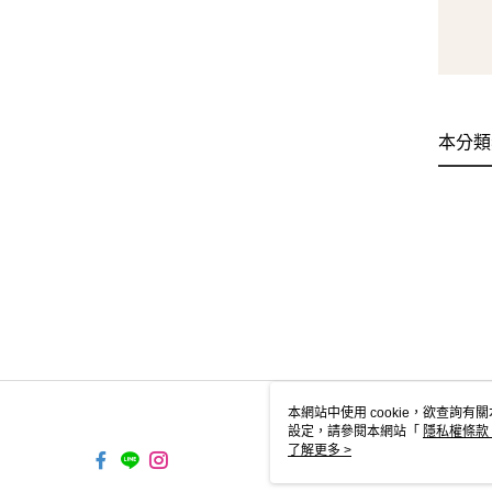
本分類
本網站中使用 cookie，欲查詢有關
設定，請參閱本網站「
隱私權條款
使用 cookie。
了解更多 >