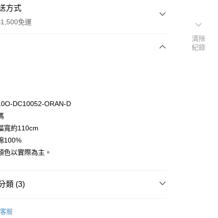
送方式
1,500免運
清除
紀錄
次付款
付款
O-DC10052-ORAN-D
碼
寬約110cm
100%
顏色以實際為主。
y
分期
類 (3)
你分期使用說明】
享後付
🦔
由台灣大哥大提供，台灣大哥大用戶可立即使用無須另外申請。
Michael Miller
客服
式選擇「大哥付你分期」，訂單成立後會自動跳轉到大哥付的交易