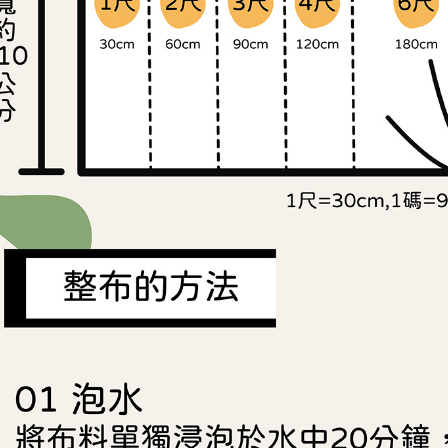
https://aft
３．未成
「AFTE
任。
４．使用「
即時審查
結果請求
５．嚴禁
形，恩沛
動。