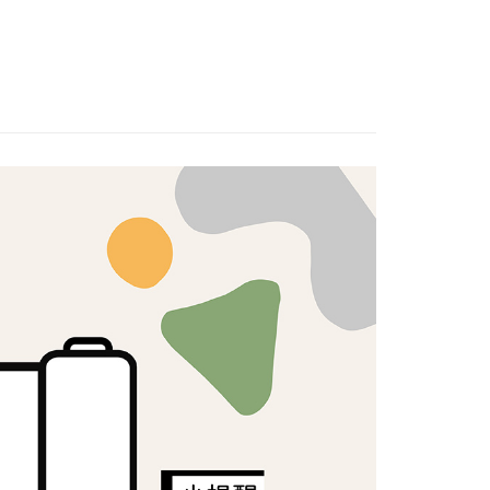
T專區🛒
🟦OUTLET布品｜藍標360元🟦
證手機門號後，選擇欲分期的期數、繳款截止日，確認付款後即
FTEE先享後付」】
。
先享後付是「在收到商品之後才付款」的支付方式。 讓您購物簡單
歐美棉布
准額度、可分期數及費用金額請依後續交易確認頁面所載為準。
心！
立30分鐘內，如未前往確認交易或遇審核未通過，訂單將自動取
：不需註冊會員、不需綁卡、不需儲值。
「轉專審核」未通過狀況，表示未達大哥付你分期系統評分，恕
：只要手機號碼，簡訊認證，即可結帳。
評估內容。
：先確認商品／服務後，再付款。
式說明】
付款
項不併入電信帳單，「大哥付你分期」於每月結算日後寄送繳費提
EE先享後付」結帳流程】
5，滿NT$1,500(含以上)免運費
方式選擇「AFTEE先享後付」後，將跳轉至「AFTEE先享後
訊連結打開帳單後，可選擇「超商條碼／台灣大直營門市／銀行轉
頁面，進行簡訊認證並確認金額後，即可完成結帳。
付／iPASS MONEY」等通路繳費。
付款
成立數日內，您將收到繳費通知簡訊。
費通知簡訊後14天內，點擊此簡訊中的連結，可透過四大超商
5，滿NT$1,500(含以上)免運費
項】
網路銀行／等多元方式進行付款，方視為交易完成。
係由「台灣大哥大股份有限公司」（以下簡稱本公司）所提供，讓
：結帳手續完成當下不需立刻繳費，但若您需要取消訂單，請聯
易時，得透過本服務購買商品或服務，並由商店將買賣／分期付
的店家。未經商家同意取消之訂單仍視為有效，需透過AFTEE
金債權讓與本公司後，依約使用本公司帳單繳交帳款。
繳納相關費用。
50，滿NT$1,500(含以上)免運費
意付款使用「大哥付你分期」之契約關係目的，商店將以您的個人
否成功請以「AFTEE先享後付 」之結帳頁面顯示為準，若有關於
含姓名、電話或地址）提供予台灣大哥大進項蒐集、處理及利
功／繳費後需取消欲退款等相關疑問，請聯繫「AFTEE先享後
公司與您本人進行分期帳單所需資料之確認、核對及更正。
援中心」
https://netprotections.freshdesk.com/support/home
40
戶服務條款，請詳閱以下連結：
https://oppay.tw/userRule
項】
恩沛科技股份有限公司提供之「AFTEE先享後付」服務完成之
依本服務之必要範圍內提供個人資料，並將交易相關給付款項請
讓予恩沛科技股份有限公司。
個人資料處理事宜，請瀏覽以下網址：