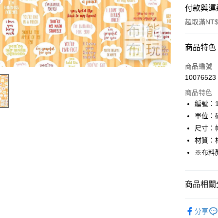
付款與運
超取滿NT$
付款方式
商品特色
信用卡一
商品編號
10076523
超商取貨
商品特色
LINE Pay
編號：10
單位：
Apple Pay
尺寸：幅
街口支付
材質：棉
※布料
Google Pa
大哥付你
商品相關分
相關說明
【大哥付
AFTEE先
🦔布料品牌
1.本服務
分享
2.付款方
相關說明