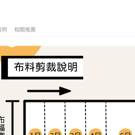
🛒OUTLE
流程，驗
【關於「A
ATM付款
完成交易
AFTEE
布料分類
3.實際核
便利好安
4.訂單成
１．簡單
消。如遇
２．便利
運送方式
無法說明
說明
相關推薦
３．安心
【繳款方
全家取貨
1.分期款
【「AFT
醒簡訊。
每筆NT$6
１．於結帳
2.透過簡
付」結帳
帳／街口支
7-11取貨
２．訂單
３．收到繳
每筆NT$6
【注意事
／ATM／
1.本服務
※ 請注意
宅配
用戶於交
絡購買商品
款買賣價
先享後付
每筆NT$1
2.基於同
※ 交易是
資料（包
是否繳費成
離島宅配
用，由本
付客戶支
每筆NT$2
3.完整用
【注意事
１．透過由
交易，需
求債權轉
２．關於